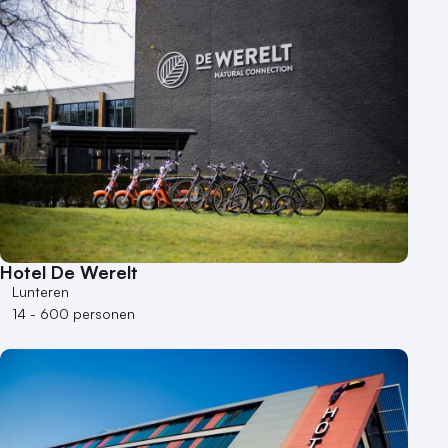
Hotel
Hybride events
Industriële locatie
Kasteel en landgoed
Kleine / intieme locatie
Locaties aan zee
Museum
Theater
Varende locatie
Hotel De Werelt
Lunteren
14 - 600 personen