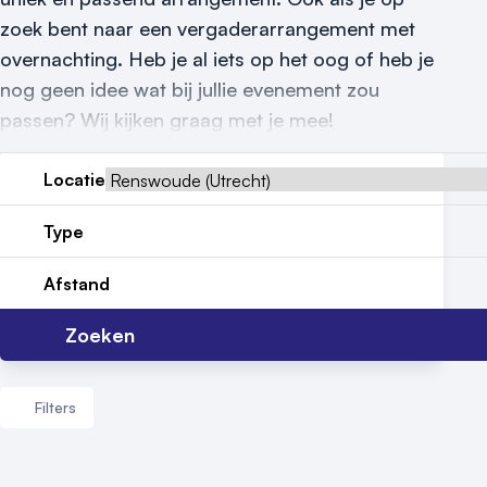
Vraag locatie aan
zoek bent naar een vergaderarrangement met
Locatiegids
overnachting. Heb je al iets op het oog of heb je
nog geen idee wat bij jullie evenement zou
Meld locatie aan
passen? Wij kijken graag met je mee!
Nieuws
Locatie
Reviews (5⭐️)
Type
Contact
Afstand
Zoeken
Filters