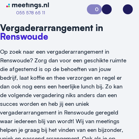
Naar home van Meetings
0
Aanvraag 0
Inloggen
Open
055 578 65 11
Vergaderarrangement in
Renswoude
Op zoek naar een vergaderarrangement in
Renswoude? Zorg dan voor een geschikte ruimte
die afgestemd is op de behoeften van jouw
bedrijf, laat koffie en thee verzorgen en regel er
dan ook nog eens een heerlijke lunch bij. Zo kan
de volgende vergadering niks anders dan een
succes worden en heb jij een uniek
vergaderarrangement in Renswoude geregeld
waar iedereen blij van wordt! Wij van meetings
helpen je graag bij het vinden van een bijzonder,
uniek en passend arrangement. Ook als je op