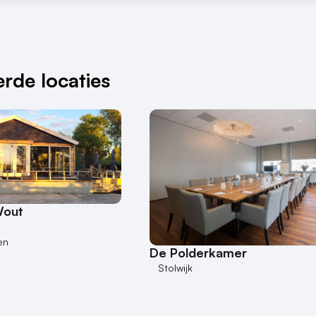
rde locaties
Wout
en
De Polderkamer
Stolwijk