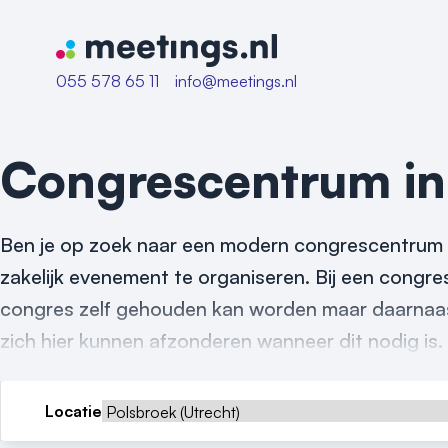
Naar home van Meetings
055 578 65 11
info@meetings.nl
Congrescentrum i
Ben je op zoek naar een modern congrescentrum i
zakelijk evenement te organiseren. Bij een congres
congres zelf gehouden kan worden maar daarnaast 
zich hier kunnen afzonderen wanneer dit nodig is.
Locatie