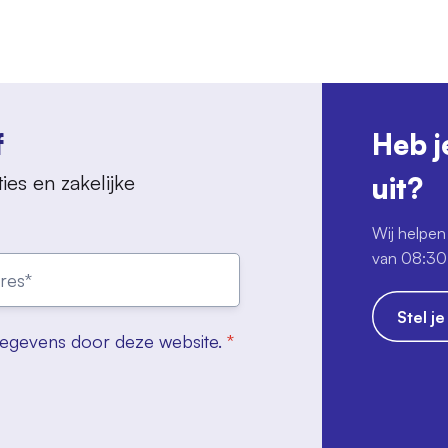
f
Heb j
ies en zakelijke
uit?
Wij helpen 
van 08:30 
Stel j
gegevens door deze website.
*