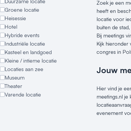
Duurzame locatie
Zoek je een mo
Groene locatie
heeft en beschi
Heisessie
locatie voor i
Hotel
buiten de stad,
Hybride events
Bij meetings v
Industriële locatie
Kijk hieronder
congres in Pol
Kasteel en landgoed
Kleine / intieme locatie
Jouw meet
Locaties aan zee
Museum
Theater
Hier vind je e
Varende locatie
meetings.nl je
locatieaanvraa
evenement voor