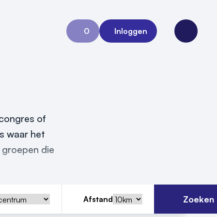
0
Inloggen
Aanvraag 0
Open me
 congres of
is waar het
 groepen die
Zoeken
Afstand