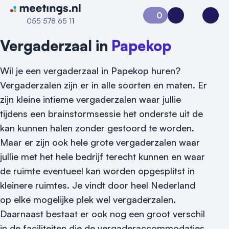
Naar home van Meetings
0
Aanvraag 0
Inloggen
Open
055 578 65 11
Vergaderzaal in
Papekop
Wil je een vergaderzaal in Papekop huren?
Vergaderzalen zijn er in alle soorten en maten. Er
zijn kleine intieme vergaderzalen waar jullie
tijdens een brainstormsessie het onderste uit de
kan kunnen halen zonder gestoord te worden.
Maar er zijn ook hele grote vergaderzalen waar
jullie met het hele bedrijf terecht kunnen en waar
de ruimte eventueel kan worden opgesplitst in
kleinere ruimtes. Je vindt door heel Nederland
op elke mogelijke plek wel vergaderzalen.
Daarnaast bestaat er ook nog een groot verschil
Vraag locatie aan
in de faciliteiten die de vergaderaccommodaties