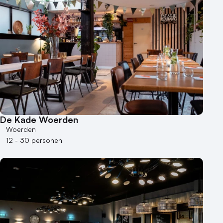
Hotel
Hybride events
Industriële locatie
Kasteel en landgoed
Kleine / intieme locatie
Locaties aan zee
Museum
Theater
Varende locatie
De Kade Woerden
Woerden
12 - 30 personen