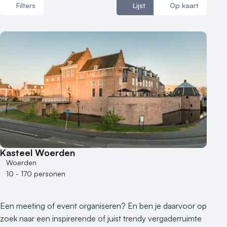
Filters
Lijst
Op kaart
Reviews (5⭐️)
Contact
Aantal zalen
1 - 5 zalen
6 - 10 zalen
10 of meer zalen
Aantal personen
1 - 50 personen
50 - 100 personen
Kasteel Woerden
100 - 250 personen
Woerden
250 - 500 personen
10 - 170 personen
500+ personen
Bijzondere locaties
Een meeting of event organiseren? En ben je daarvoor op
Buitenlocatie
zoek naar een inspirerende of juist trendy vergaderruimte