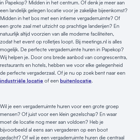
Duurzame locatie
in Papekop? Midden in het centrum. Of denk je meer aan
Groene locatie
een landelijk gelegen locatie voor je zakelijke bijeenkomst?
Midden in het bos met een intieme vergaderruimte? Of
Heisessie
een grote zaal met uitzicht op prachtige landerijen? En
Hotel
natuurlijk altijd voorzien van alle moderne faciliteiten,
Hybride events
zodat het event op rolletjes loopt. Bij meetings.nl is alles
Industriële locatie
mogelijk. De perfecte vergaderruimte huren in Papekop?
Kasteel en landgoed
Wij helpen je. Door ons brede aanbod van congrescentra,
Kleine / intieme locatie
restaurants en hotels, hebben we voor elke gelegenheid
Locaties aan zee
de perfecte vergaderzaal. Of je nu op zoek bent naar een
Museum
industriële locatie
of een
buitenlocatie
.
Theater
Varende locatie
Wil je een vergaderruimte huren voor een grote groep
mensen? Of juist voor een klein gezelschap? En waar
moet de locatie nog meer aan voldoen? Heb je
bijvoorbeeld al eens aan vergaderen op een boot
gedacht? Of wil je een vergaderruimte huren die centraal