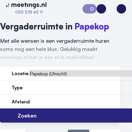
Naar home van Meetings
0
Aanvraag 0
Inloggen
Open
055 578 65 11
Vergaderruimte in
Papekop
Met alle wensen is een vergaderruimte huren
soms nog een hele klus. Gelukkig maakt
meetings.nl het je een stuk makkelijker!
Locatie
Vraag locatie aan
Type
Locatiegids
Afstand
Meld locatie aan
Zoeken
Nieuws