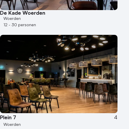
Varende locatie
De Kade Woerden
Woerden
12 - 30 personen
Plein 7
4
Woerden