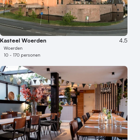
100 - 250 personen
250 - 500 personen
500+ personen
Bijzondere locaties
Kasteel Woerden
4.5
Buitenlocatie
Woerden
Duurzame locatie
10 - 170 personen
Groene locatie
Heisessie
Hotel
Hybride events
Industriële locatie
Kasteel en landgoed
Kleine / intieme locatie
Locaties aan zee
Museum
Theater