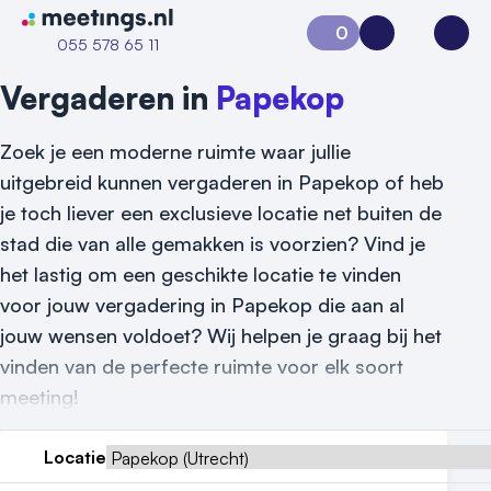
Naar home van Meetings
0
Aanvraag 0
Inloggen
Open
055 578 65 11
Vergaderen in
Papekop
Zoek je een moderne ruimte waar jullie
uitgebreid kunnen vergaderen in Papekop of heb
je toch liever een exclusieve locatie net buiten de
stad die van alle gemakken is voorzien? Vind je
het lastig om een geschikte locatie te vinden
voor jouw vergadering in Papekop die aan al
jouw wensen voldoet? Wij helpen je graag bij het
vinden van de perfecte ruimte voor elk soort
meeting!
Locatie
Vraag locatie aan