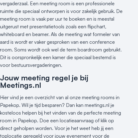
Buitenlocatie
vergaderzaal. Een meeting room is een professionele
Duurzame locatie
ruimte die speciaal ontworpen is voor zakelijk gebruik. De
Groene locatie
meeting room is vaak per uur te boeken en is meestal
uitgerust met presentatietools zoals een flipchart,
Heisessie
whiteboard en beamer. Als de meeting wat formeler van
Hotel
aard is wordt er vaker gesproken van een conference
Hybride events
room. Soms wordt ook wel de term boardroom gebruikt.
Industriële locatie
Dit is oorspronkelijk een kamer die speciaal bestemd is
Kasteel en landgoed
voor bestuursvergaderingen.
Kleine / intieme locatie
Jouw meeting regel je bij
Locaties aan zee
Meetings.nl
Museum
Theater
Hier vind je een overzicht van al onze meeting rooms in
Varende locatie
Papekop. Wil je tijd besparen? Dan kan meetings.nl je
kosteloos helpen bij het vinden van de perfecte meeting
room in Papekop. Doe een locatieaanvraag of klik op
direct geholpen worden. Voor je het weet heb jij een
toplocatie geregeld voor jouw evenement voor de