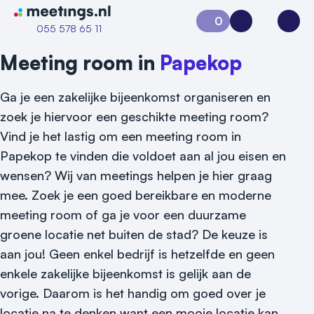
Naar home van Meetings
0
Aanvraag 0
Inloggen
Open
055 578 65 11
Meeting room in
Papekop
Ga je een zakelijke bijeenkomst organiseren en
zoek je hiervoor een geschikte meeting room?
Vind je het lastig om een meeting room in
Papekop te vinden die voldoet aan al jou eisen en
wensen? Wij van meetings helpen je hier graag
mee. Zoek je een goed bereikbare en moderne
Vraag locatie aan
meeting room of ga je voor een duurzame
Locatiegids
groene locatie net buiten de stad? De keuze is
aan jou! Geen enkel bedrijf is hetzelfde en geen
Meld locatie aan
enkele zakelijke bijeenkomst is gelijk aan de
Nieuws
vorige. Daarom is het handig om goed over je
locatie na te denken want een mooie locatie kan