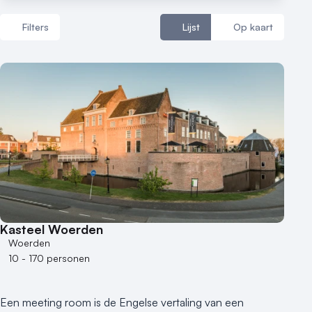
Filters
Lijst
Op kaart
Aantal zalen
1 - 5 zalen
6 - 10 zalen
10 of meer zalen
Aantal personen
1 - 50 personen
50 - 100 personen
Kasteel Woerden
100 - 250 personen
Woerden
250 - 500 personen
10 - 170 personen
500+ personen
Bijzondere locaties
Een meeting room is de Engelse vertaling van een