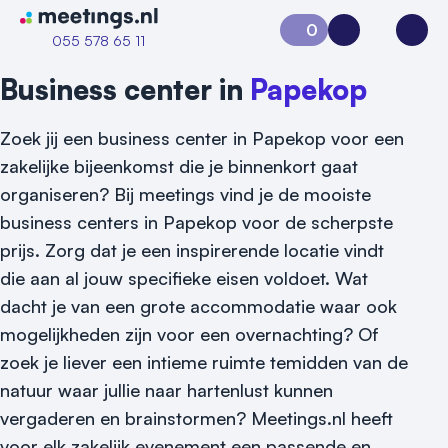
Naar home van Meetings
0
Aanvraag 0
Inloggen
Open
055 578 65 11
Business center in
Papekop
Zoek jij een business center in Papekop voor een
zakelijke bijeenkomst die je binnenkort gaat
organiseren? Bij meetings vind je de mooiste
business centers in Papekop voor de scherpste
prijs. Zorg dat je een inspirerende locatie vindt
die aan al jouw specifieke eisen voldoet. Wat
dacht je van een grote accommodatie waar ook
mogelijkheden zijn voor een overnachting? Of
zoek je liever een intieme ruimte temidden van de
natuur waar jullie naar hartenlust kunnen
Vraag locatie aan
vergaderen en brainstormen? Meetings.nl heeft
voor elk zakelijk evenement een passende en