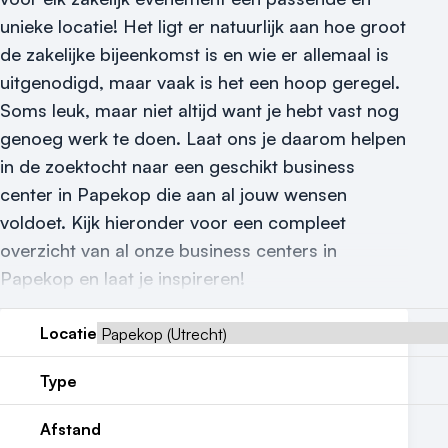
Locatiegids
unieke locatie! Het ligt er natuurlijk aan hoe groot
de zakelijke bijeenkomst is en wie er allemaal is
Meld locatie aan
uitgenodigd, maar vaak is het een hoop geregel.
Nieuws
Soms leuk, maar niet altijd want je hebt vast nog
genoeg werk te doen. Laat ons je daarom helpen
Reviews (5⭐️)
in de zoektocht naar een geschikt business
Contact
center in Papekop die aan al jouw wensen
voldoet. Kijk hieronder voor een compleet
overzicht van al onze business centers in
Papekop en laat je inspireren!
Locatie
Type
Afstand