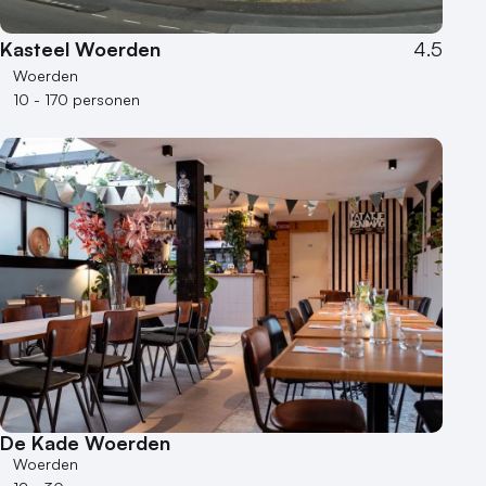
Bijzondere locaties
Kasteel Woerden
4.5
Buitenlocatie
Woerden
Duurzame locatie
10 - 170 personen
Groene locatie
Heisessie
Hotel
Hybride events
Industriële locatie
Kasteel en landgoed
Kleine / intieme locatie
Locaties aan zee
Museum
Theater
Varende locatie
De Kade Woerden
Woerden