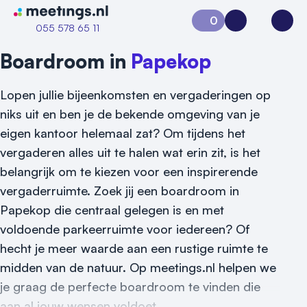
Naar home van Meetings
0
Aanvraag 0
Inloggen
Open
055 578 65 11
Boardroom in
Papekop
Lopen jullie bijeenkomsten en vergaderingen op
niks uit en ben je de bekende omgeving van je
eigen kantoor helemaal zat? Om tijdens het
vergaderen alles uit te halen wat erin zit, is het
belangrijk om te kiezen voor een inspirerende
Vraag locatie aan
vergaderruimte. Zoek jij een boardroom in
Papekop die centraal gelegen is en met
Locatiegids
voldoende parkeerruimte voor iedereen? Of
Meld locatie aan
hecht je meer waarde aan een rustige ruimte te
midden van de natuur. Op meetings.nl helpen we
Nieuws
je graag de perfecte boardroom te vinden die
aan al jouw wensen voldoet.
Reviews (5⭐️)