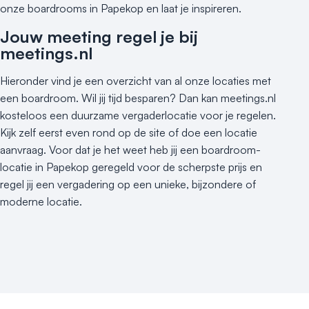
Kleine / intieme locatie
onze boardrooms in Papekop en laat je inspireren.
Locaties aan zee
Jouw meeting regel je bij
Museum
meetings.nl
Theater
Varende locatie
Hieronder vind je een overzicht van al onze locaties met
een boardroom. Wil jij tijd besparen? Dan kan meetings.nl
kosteloos een duurzame vergaderlocatie voor je regelen.
Kijk zelf eerst even rond op de site of doe een locatie
aanvraag. Voor dat je het weet heb jij een boardroom-
locatie in Papekop geregeld voor de scherpste prijs en
regel jij een vergadering op een unieke, bijzondere of
moderne locatie.