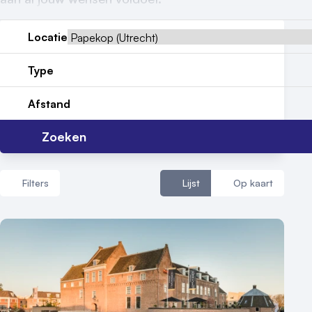
Contact
Locatie
Type
Afstand
Zoeken
Filters
Lijst
Op kaart
Aantal zalen
1 - 5 zalen
6 - 10 zalen
10 of meer zalen