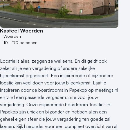
Aantal personen
1 - 50 personen
50 - 100 personen
Kasteel Woerden
100 - 250 personen
Woerden
250 - 500 personen
10 - 170 personen
500+ personen
Bijzondere locaties
Locatie is alles, zeggen ze wel eens. En dit geldt ook
Buitenlocatie
zeker als je een vergadering of andere zakelijke
Duurzame locatie
bijeenkomst organiseert. Een inspirerende of bijzondere
Groene locatie
locatie kan veel doen voor jouw bijeenkomst. Laat je
inspireren door de boardrooms in Papekop op meetings.nl
Heisessie
en vind een passende vergaderruimte voor jouw
Hotel
vergadering. Onze inspirerende boardroom-locaties in
Hybride events
Papekop zijn uniek en bijzonder en hebben allen een
Industriële locatie
geheel eigen sfeer die jouw vergadering ten goede zal
Kasteel en landgoed
komen. Kijk hieronder voor een compleet overzicht van al