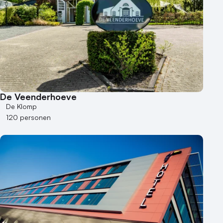
50 - 100 personen
100 - 250 personen
250 - 500 personen
500+ personen
Bijzondere locaties
Buitenlocatie
De Veenderhoeve
Duurzame locatie
De Klomp
Groene locatie
120 personen
Heisessie
Hotel
Hybride events
Industriële locatie
Kasteel en landgoed
Kleine / intieme locatie
Locaties aan zee