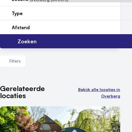
Locatiegids
Type
Meld locatie aan
Afstand
Nieuws
Zoeken
Reviews (5⭐️)
Contact
Filters
Aantal zalen
Gerelateerde
Bekijk alle locaties in
locaties
1 - 5 zalen
Overberg
6 - 10 zalen
10 of meer zalen
Aantal personen
1 - 50 personen