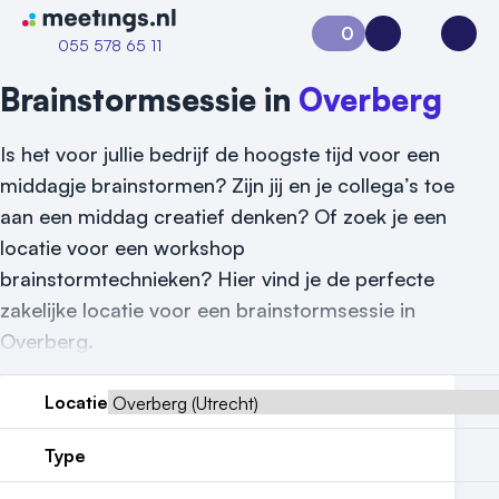
Naar home van Meetings
0
Aanvraag 0
Inloggen
Open
055 578 65 11
Brainstormsessie in
Overberg
Is het voor jullie bedrijf de hoogste tijd voor een
middagje brainstormen? Zijn jij en je collega’s toe
aan een middag creatief denken? Of zoek je een
locatie voor een workshop
brainstormtechnieken? Hier vind je de perfecte
zakelijke locatie voor een brainstormsessie in
Overberg.
Locatie
Type
Vraag locatie aan