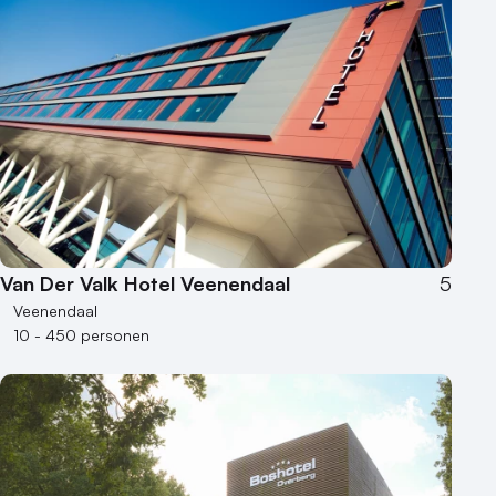
Aantal personen
1 - 50 personen
50 - 100 personen
100 - 250 personen
250 - 500 personen
500+ personen
Bijzondere locaties
Buitenlocatie
Van Der Valk Hotel Veenendaal
5
Duurzame locatie
Veenendaal
Groene locatie
10 - 450 personen
Heisessie
Hotel
Hybride events
Industriële locatie
Kasteel en landgoed