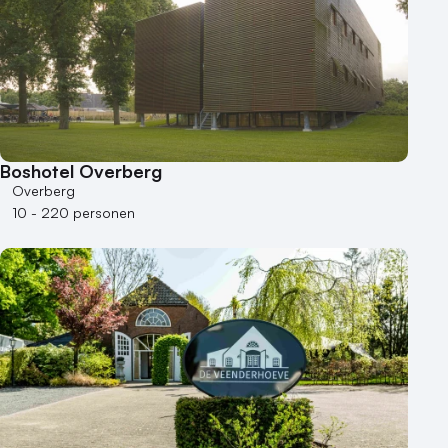
Kleine / intieme locatie
Locaties aan zee
Museum
Theater
Varende locatie
Boshotel Overberg
Overberg
10 - 220 personen