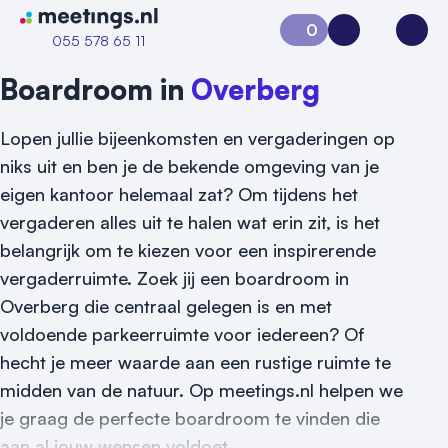
Naar home van Meetings
0
Aanvraag 0
Inloggen
Open
055 578 65 11
Boardroom in
Overberg
Lopen jullie bijeenkomsten en vergaderingen op
niks uit en ben je de bekende omgeving van je
eigen kantoor helemaal zat? Om tijdens het
vergaderen alles uit te halen wat erin zit, is het
belangrijk om te kiezen voor een inspirerende
vergaderruimte. Zoek jij een boardroom in
Overberg die centraal gelegen is en met
voldoende parkeerruimte voor iedereen? Of
hecht je meer waarde aan een rustige ruimte te
midden van de natuur. Op meetings.nl helpen we
je graag de perfecte boardroom te vinden die
Vraag locatie aan
aan al jouw wensen voldoet.