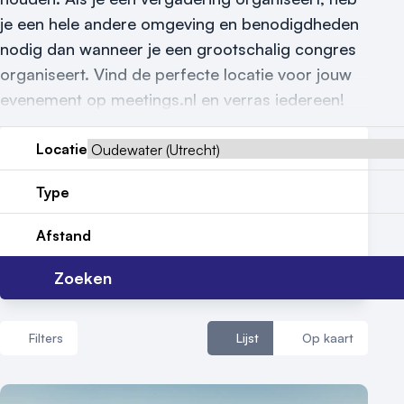
Reviews (5⭐️)
je een hele andere omgeving en benodigdheden
Contact
nodig dan wanneer je een grootschalig congres
organiseert. Vind de perfecte locatie voor jouw
evenement op meetings.nl en verras iedereen!
Locatie
Type
Afstand
Zoeken
Filters
Lijst
Op kaart