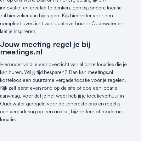
Hotel
innovatief en creatief te denken. Een bijzondere locatie
Hybride events
zal hier zeker aan bijdragen. Kijk hieronder voor een
Industriële locatie
compleet overzicht van locatieverhuur in Oudewater en
Kasteel en landgoed
laat je inspireren.
Kleine / intieme locatie
Jouw meeting regel je bij
Locaties aan zee
meetings.nl
Museum
Theater
Hieronder vind je een overzicht van al onze locaties die je
Varende locatie
kan huren. Wil jij tijd besparen? Dan kan meetings.nl
kosteloos een duurzame vergaderlocatie voor je regelen.
Kijk zelf eerst even rond op de site of doe een locatie
aanvraag. Voor dat je het weet heb jij je locatieverhuur in
Oudewater geregeld voor de scherpste prijs en regel jij
een vergadering op een unieke, bijzondere of moderne
locatie.