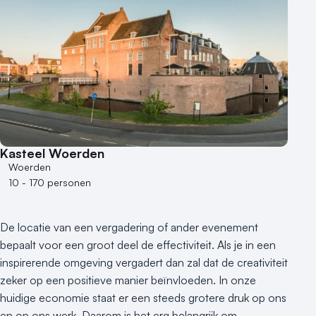
Aantal zalen
1 - 5 zalen
6 - 10 zalen
10 of meer zalen
Aantal personen
1 - 50 personen
50 - 100 personen
Kasteel Woerden
100 - 250 personen
Woerden
250 - 500 personen
10 - 170 personen
500+ personen
Bijzondere locaties
De locatie van een vergadering of ander evenement
Buitenlocatie
bepaalt voor een groot deel de effectiviteit. Als je in een
Duurzame locatie
inspirerende omgeving vergadert dan zal dat de creativiteit
Groene locatie
zeker op een positieve manier beïnvloeden. In onze
huidige economie staat er een steeds grotere druk op ons
Heisessie
en op ons werk. Daarom is het erg belangrijk om