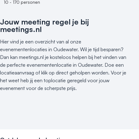
10 - 170 personen
500+ personen
Bijzondere locaties
Jouw meeting regel je bij
meetings.nl
Buitenlocatie
Duurzame locatie
Hier vind je een overzicht van al onze
Groene locatie
evenementenlocaties in Oudewater. Wil je tijd besparen?
Heisessie
Dan kan meetings.nl je kosteloos helpen bij het vinden van
Hotel
de perfecte evenementenlocatie in Oudewater. Doe een
Hybride events
locatieaanvraag of klik op direct geholpen worden. Voor je
Industriële locatie
het weet heb jij een toplocatie geregeld voor jouw
Kasteel en landgoed
evenement voor de scherpste prijs.
Kleine / intieme locatie
Locaties aan zee
Museum
Theater
Varende locatie