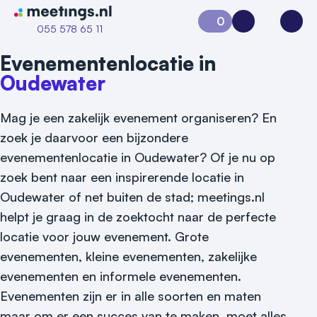
Naar home van Meetings
0
Aanvraag 0
Inloggen
Open
055 578 65 11
Evenementenlocatie in
Oudewater
Mag je een zakelijk evenement organiseren? En
zoek je daarvoor een bijzondere
evenementenlocatie in Oudewater? Of je nu op
zoek bent naar een inspirerende locatie in
Vraag locatie aan
Oudewater of net buiten de stad; meetings.nl
helpt je graag in de zoektocht naar de perfecte
Locatiegids
locatie voor jouw evenement.
Grote
Meld locatie aan
evenementen, kleine evenementen, zakelijke
evenementen en informele evenementen.
Nieuws
Evenementen zijn er in alle soorten en maten
maar om er een succes van te maken, moet alles
Reviews (5⭐️)