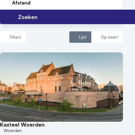
Afstand
Zoeken
Filters
Lijst
Op kaart
Aantal zalen
1 - 5 zalen
6 - 10 zalen
10 of meer zalen
Aantal personen
1 - 50 personen
50 - 100 personen
Kasteel Woerden
100 - 250 personen
Woerden
250 - 500 personen