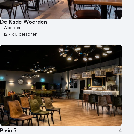
Museum
Theater
Varende locatie
De Kade Woerden
Woerden
12 - 30 personen
Plein 7
4