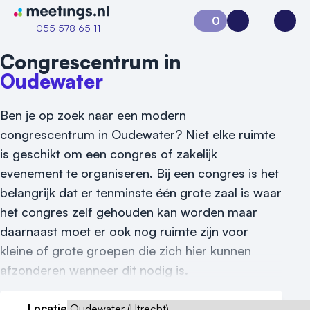
Naar home van Meetings
0
Aanvraag 0
Inloggen
Open
055 578 65 11
Congrescentrum in
Oudewater
Ben je op zoek naar een modern
congrescentrum in Oudewater? Niet elke ruimte
is geschikt om een congres of zakelijk
evenement te organiseren. Bij een congres is het
belangrijk dat er tenminste één grote zaal is waar
het congres zelf gehouden kan worden maar
daarnaast moet er ook nog ruimte zijn voor
kleine of grote groepen die zich hier kunnen
afzonderen wanneer dit nodig is.
Vraag locatie aan
Locatie