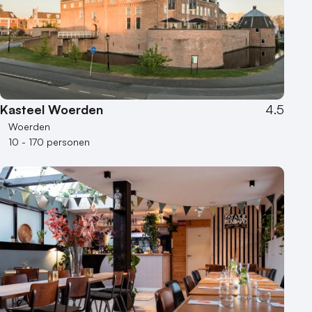
50 - 100 personen
100 - 250 personen
250 - 500 personen
500+ personen
Bijzondere locaties
Kasteel Woerden
4.5
Buitenlocatie
Woerden
Duurzame locatie
10 - 170 personen
Groene locatie
Heisessie
Hotel
Hybride events
Industriële locatie
Kasteel en landgoed
Kleine / intieme locatie
Locaties aan zee