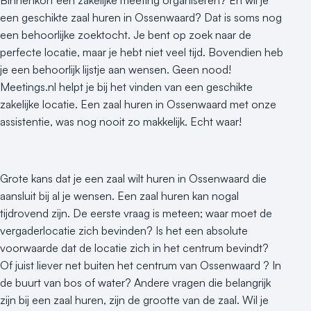
Binnenkort een zakelijke meeting organiseren? En wil je
Duurzame locatie
een geschikte zaal huren in Ossenwaard? Dat is soms nog
Groene locatie
een behoorlijke zoektocht. Je bent op zoek naar de
Heisessie
perfecte locatie, maar je hebt niet veel tijd. Bovendien heb
Hotel
je een behoorlijk lijstje aan wensen. Geen nood!
Hybride events
Meetings.nl helpt je bij het vinden van een geschikte
Industriële locatie
zakelijke locatie. Een zaal huren in Ossenwaard met onze
Kasteel en landgoed
assistentie, was nog nooit zo makkelijk. Echt waar!
Kleine / intieme locatie
Locaties aan zee
Museum
Grote kans dat je een zaal wilt huren in Ossenwaard die
Theater
aansluit bij al je wensen. Een zaal huren kan nogal
tijdrovend zijn. De eerste vraag is meteen; waar moet de
Varende locatie
vergaderlocatie zich bevinden? Is het een absolute
voorwaarde dat de locatie zich in het centrum bevindt?
Of juist liever net buiten het centrum van Ossenwaard ? In
de buurt van bos of water? Andere vragen die belangrijk
zijn bij een zaal huren, zijn de grootte van de zaal. Wil je