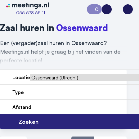
Naar home van Meetings
0
Aanvraag 0
Inloggen
Open
055 578 65 11
Zaal huren in
Ossenwaard
Een (vergader)zaal huren in Ossenwaard?
Meetings.nl helpt je graag bij het vinden van de
perfecte locatie!
Locatie
Vraag locatie aan
Type
Locatiegids
Afstand
Meld locatie aan
Zoeken
Nieuws