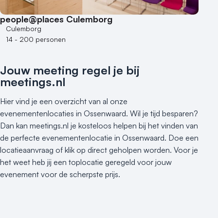
500+ personen
people@places Culemborg
Bijzondere locaties
Culemborg
14 - 200 personen
Buitenlocatie
Duurzame locatie
Jouw meeting regel je bij
Groene locatie
meetings.nl
Heisessie
Hotel
Hier vind je een overzicht van al onze
Hybride events
evenementenlocaties in Ossenwaard. Wil je tijd besparen?
Industriële locatie
Dan kan meetings.nl je kosteloos helpen bij het vinden van
Kasteel en landgoed
de perfecte evenementenlocatie in Ossenwaard. Doe een
locatieaanvraag of klik op direct geholpen worden. Voor je
Kleine / intieme locatie
het weet heb jij een toplocatie geregeld voor jouw
Locaties aan zee
evenement voor de scherpste prijs.
Museum
Theater
Varende locatie