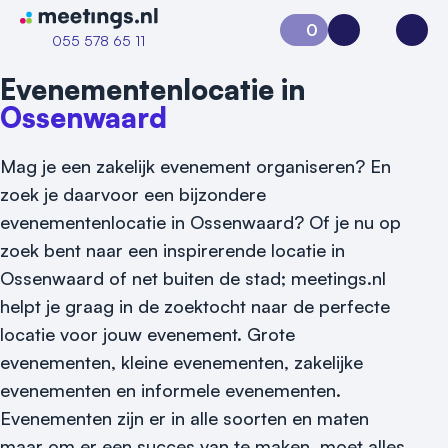
Naar home van Meetings
0
Aanvraag 0
Inloggen
Open
055 578 65 11
Evenementenlocatie in
Ossenwaard
Mag je een zakelijk evenement organiseren? En
zoek je daarvoor een bijzondere
evenementenlocatie in Ossenwaard? Of je nu op
zoek bent naar een inspirerende locatie in
Vraag locatie aan
Ossenwaard of net buiten de stad; meetings.nl
helpt je graag in de zoektocht naar de perfecte
Locatiegids
locatie voor jouw evenement.
Grote
evenementen, kleine evenementen, zakelijke
Meld locatie aan
evenementen en informele evenementen.
Nieuws
Evenementen zijn er in alle soorten en maten
maar om er een succes van te maken, moet alles