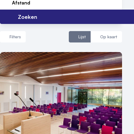
Afstand
Zoeken
Filters
Lijst
Op kaart
Aantal zalen
1 - 5 zalen
6 - 10 zalen
10 of meer zalen
Aantal personen
1 - 50 personen
50 - 100 personen
100 - 250 personen
250 - 500 personen