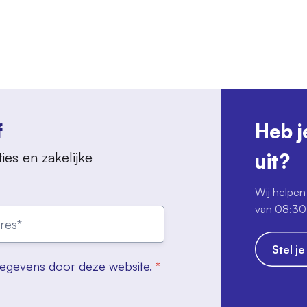
f
Heb j
ies en zakelijke
uit?
Wij helpen 
van 08:30 
Stel j
gegevens door deze website.
*