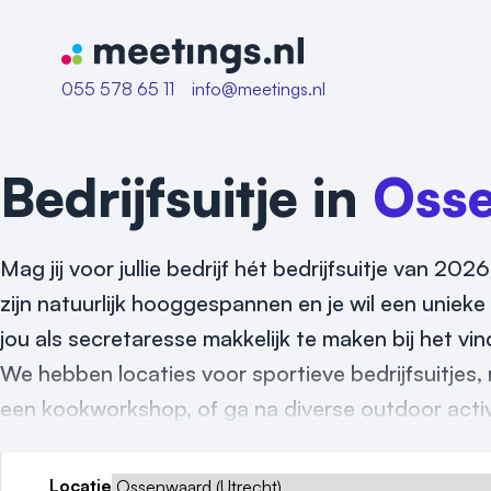
Naar home van Meetings
055 578 65 11
info@meetings.nl
Bedrijfsuitje in
Oss
Mag jij voor jullie bedrijf hét bedrijfsuitje van 
zijn natuurlijk hooggespannen en je wil een unieke l
jou als secretaresse makkelijk te maken bij het vin
We hebben locaties voor sportieve bedrijfsuitjes,
een kookworkshop, of ga na diverse outdoor activite
Locatie