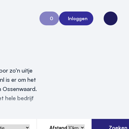
0
Inloggen
Aanvraag 0
Open me
or zo’n uitje
nl is er om het
 in Ossenwaard.
t hele bedrijf
Zoeken
Afstand