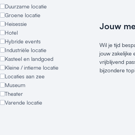
Duurzame locatie
Groene locatie
Heisessie
Jouw meet
Hotel
Hybride events
Wil je tijd be
Industriële locatie
jouw zakelijke
Kasteel en landgoed
vrijblijvend p
Kleine / intieme locatie
bijzondere top
Locaties aan zee
Museum
Theater
Varende locatie