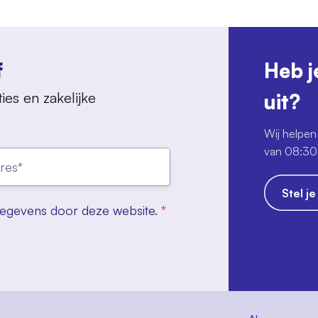
f
Heb j
ies en zakelijke
uit?
Wij helpen 
van 08:30 
Stel j
gegevens door deze website.
*