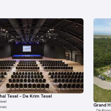
al Texel - De Krim Texel
exel
Grand H
onen
De Koog 