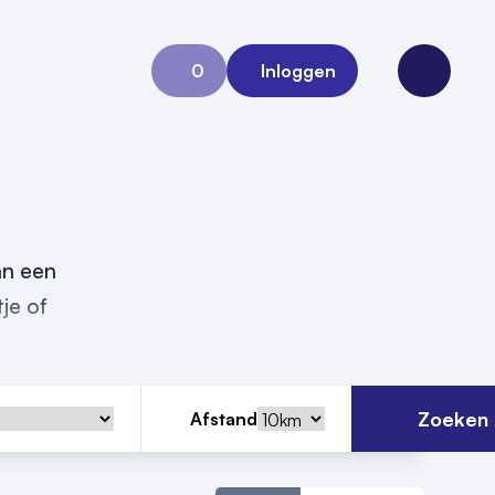
0
Inloggen
Aanvraag 0
Open me
an een
je of
Zoeken
Afstand