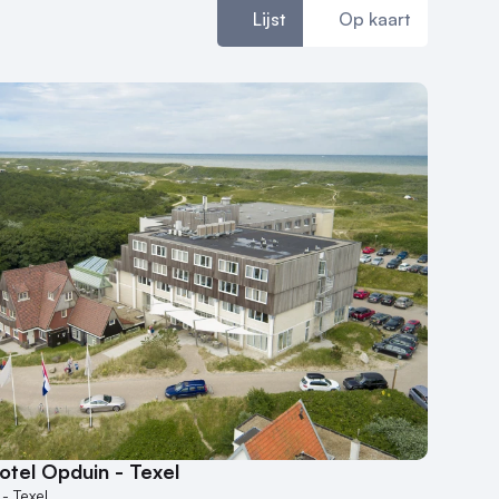
Lijst
Op kaart
otel Opduin - Texel
- Texel