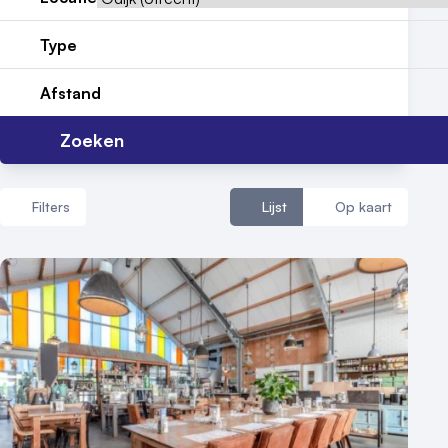
Reviews (5⭐️)
Type
Contact
Afstand
Zoeken
Filters
Lijst
Op kaart
Aantal zalen
1 - 5 zalen
6 - 10 zalen
10 of meer zalen
Aantal personen
1 - 50 personen