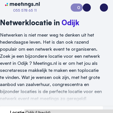
Naar home van Meetings
0
Aanvraag 0
Inloggen
Open
055 578 65 11
Netwerklocatie in
Odijk
Netwerken is niet meer weg te denken uit het
hedendaagse leven. Het is dan ook razend
populair om een netwerk event te organiseren.
Zoek je een bijzondere locatie voor een netwerk
event in Odijk ? Meetings.nl is er om het jou als
secretaresse makkelijk te maken een toplocatie
Vraag locatie aan
te vinden. Wat je wensen ook zijn, met het grote
aanbod van zaalverhuur, congrescentra en
Locatiegids
bijzonder locaties is de perfecte locatie voor een
netwerk event met meetings zo geregeld!
Meld locatie aan
Nieuws
Locatie