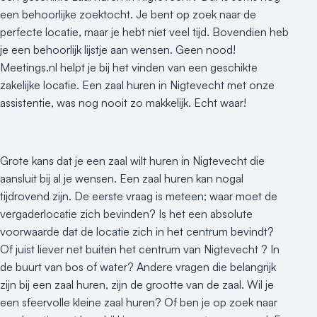
Duurzame locatie
een behoorlijke zoektocht. Je bent op zoek naar de
Groene locatie
perfecte locatie, maar je hebt niet veel tijd. Bovendien heb
Heisessie
je een behoorlijk lijstje aan wensen. Geen nood!
Hotel
Meetings.nl helpt je bij het vinden van een geschikte
Hybride events
zakelijke locatie. Een zaal huren in Nigtevecht met onze
Industriële locatie
assistentie, was nog nooit zo makkelijk. Echt waar!
Kasteel en landgoed
Kleine / intieme locatie
Locaties aan zee
Grote kans dat je een zaal wilt huren in Nigtevecht die
Museum
aansluit bij al je wensen. Een zaal huren kan nogal
tijdrovend zijn. De eerste vraag is meteen; waar moet de
Theater
vergaderlocatie zich bevinden? Is het een absolute
Varende locatie
voorwaarde dat de locatie zich in het centrum bevindt?
Of juist liever net buiten het centrum van Nigtevecht ? In
de buurt van bos of water? Andere vragen die belangrijk
zijn bij een zaal huren, zijn de grootte van de zaal. Wil je
een sfeervolle kleine zaal huren? Of ben je op zoek naar