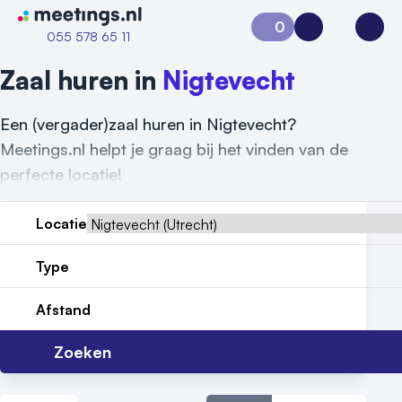
Naar home van Meetings
0
Aanvraag 0
Inloggen
Open
055 578 65 11
Zaal huren in
Nigtevecht
Een (vergader)zaal huren in Nigtevecht?
Meetings.nl helpt je graag bij het vinden van de
perfecte locatie!
Locatie
Vraag locatie aan
Type
Locatiegids
Afstand
Meld locatie aan
Zoeken
Nieuws