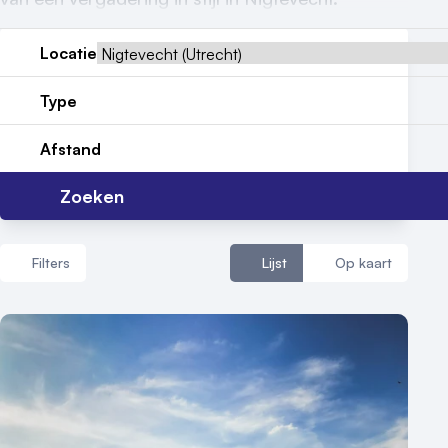
Reviews (5⭐️)
Locatie
Contact
Type
Afstand
Zoeken
Filters
Lijst
Op kaart
Aantal zalen
1 - 5 zalen
6 - 10 zalen
10 of meer zalen