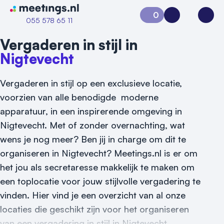
Naar home van Meetings
0
Aanvraag 0
Inloggen
Open
055 578 65 11
Vergaderen in stijl in
Nigtevecht
Vergaderen in stijl op een exclusieve locatie,
voorzien van alle benodigde moderne
apparatuur, in een inspirerende omgeving in
Nigtevecht. Met of zonder overnachting, wat
wens je nog meer? Ben jij in charge om dit te
Vraag locatie aan
organiseren in Nigtevecht? Meetings.nl is er om
Locatiegids
het jou als secretaresse makkelijk te maken om
een toplocatie voor jouw stijlvolle vergadering te
Meld locatie aan
vinden. Hier vind je een overzicht van al onze
Nieuws
locaties die geschikt zijn voor het organiseren
van een vergadering in stijl in Nigtevecht.