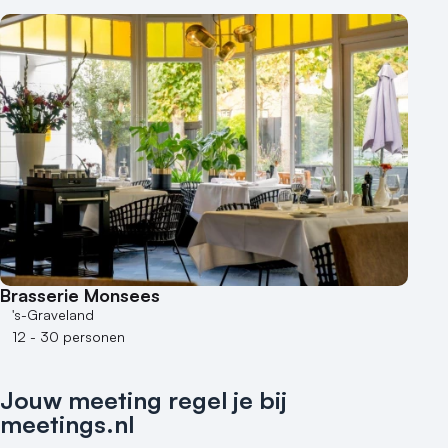
Kleine / intieme locatie
Locaties aan zee
Museum
Theater
Varende locatie
Brasserie Monsees
's-Graveland
12 - 30 personen
Jouw meeting regel je bij
meetings.nl