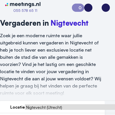
Naar home van Meetings
0
Aanvraag 0
Inloggen
Open
055 578 65 11
Vergaderen in
Nigtevecht
Zoek je een moderne ruimte waar jullie
uitgebreid kunnen vergaderen in Nigtevecht of
heb je toch liever een exclusieve locatie net
buiten de stad die van alle gemakken is
voorzien? Vind je het lastig om een geschikte
locatie te vinden voor jouw vergadering in
Vraag locatie aan
Nigtevecht die aan al jouw wensen voldoet? Wij
helpen je graag bij het vinden van de perfecte
Locatiegids
ruimte voor elk soort meeting!
Meld locatie aan
Locatie
Nieuws