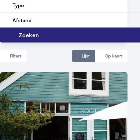
Type
Reviews (5⭐️)
Afstand
Contact
Zoeken
Filters
Lijst
Op kaart
Aantal zalen
1 - 5 zalen
6 - 10 zalen
10 of meer zalen
Aantal personen
1 - 50 personen
50 - 100 personen