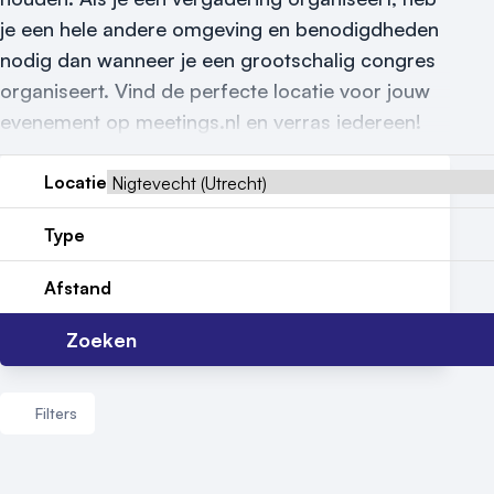
Vraag locatie aan
je een hele andere omgeving en benodigdheden
Locatiegids
nodig dan wanneer je een grootschalig congres
organiseert. Vind de perfecte locatie voor jouw
Meld locatie aan
evenement op meetings.nl en verras iedereen!
Nieuws
Locatie
Reviews (5⭐️)
Type
Contact
Afstand
Zoeken
Filters