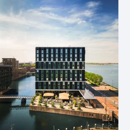
Hotel
Hybride events
Industriële locatie
Kasteel en landgoed
Kleine / intieme locatie
Locaties aan zee
Museum
Theater
Varende locatie