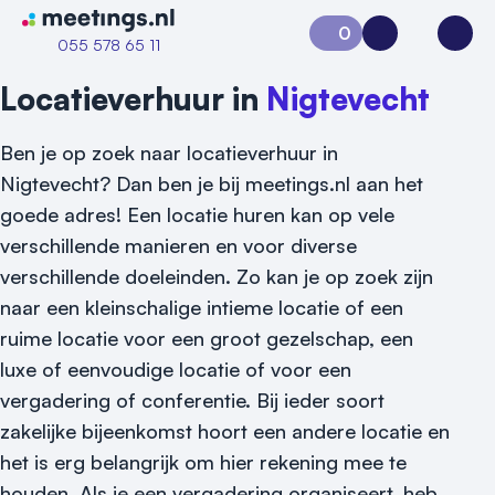
Naar home van Meetings
0
Aanvraag 0
Inloggen
Open
055 578 65 11
Locatieverhuur in
Nigtevecht
Ben je op zoek naar locatieverhuur in
Nigtevecht? Dan ben je bij meetings.nl aan het
goede adres! Een locatie huren kan op vele
verschillende manieren en voor diverse
verschillende doeleinden. Zo kan je op zoek zijn
naar een kleinschalige intieme locatie of een
ruime locatie voor een groot gezelschap, een
luxe of eenvoudige locatie of voor een
vergadering of conferentie. Bij ieder soort
zakelijke bijeenkomst hoort een andere locatie en
het is erg belangrijk om hier rekening mee te
houden. Als je een vergadering organiseert, heb