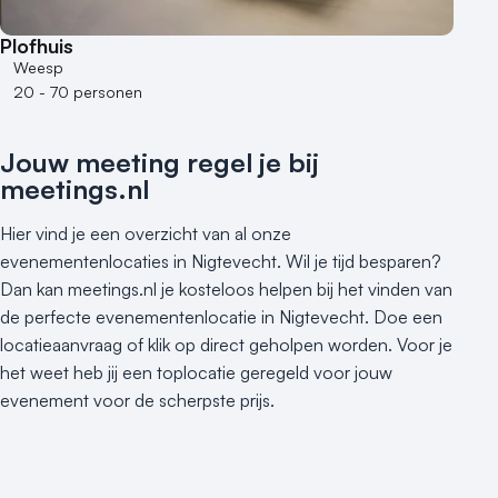
500+ personen
Plofhuis
Bijzondere locaties
Weesp
20 - 70 personen
Buitenlocatie
Duurzame locatie
Jouw meeting regel je bij
Groene locatie
meetings.nl
Heisessie
Hotel
Hier vind je een overzicht van al onze
Hybride events
evenementenlocaties in Nigtevecht. Wil je tijd besparen?
Industriële locatie
Dan kan meetings.nl je kosteloos helpen bij het vinden van
Kasteel en landgoed
de perfecte evenementenlocatie in Nigtevecht. Doe een
Kleine / intieme locatie
locatieaanvraag of klik op direct geholpen worden. Voor je
het weet heb jij een toplocatie geregeld voor jouw
Locaties aan zee
evenement voor de scherpste prijs.
Museum
Theater
Varende locatie