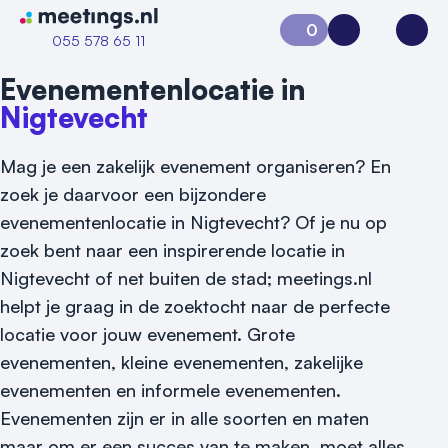
Naar home van Meetings
0
Aanvraag 0
Inloggen
Open
055 578 65 11
Evenementenlocatie in
Nigtevecht
Mag je een zakelijk evenement organiseren? En
zoek je daarvoor een bijzondere
evenementenlocatie in Nigtevecht? Of je nu op
zoek bent naar een inspirerende locatie in
Vraag locatie aan
Nigtevecht of net buiten de stad; meetings.nl
helpt je graag in de zoektocht naar de perfecte
Locatiegids
locatie voor jouw evenement.
Grote
evenementen, kleine evenementen, zakelijke
Meld locatie aan
evenementen en informele evenementen.
Nieuws
Evenementen zijn er in alle soorten en maten
maar om er een succes van te maken, moet alles