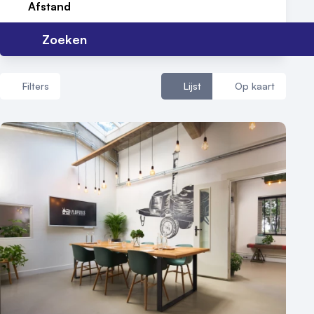
Afstand
Zoeken
Filters
Lijst
Op kaart
Aantal zalen
1 - 5 zalen
6 - 10 zalen
10 of meer zalen
Aantal personen
1 - 50 personen
50 - 100 personen
100 - 250 personen
250 - 500 personen