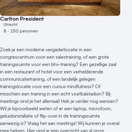
100 - 250 personen
250 - 500 personen
Carlton President
500+ personen
Utrecht
8 - 250 personen
Bijzondere locaties
Buitenlocatie
Zoek je een moderne vergaderlocatie in een
Duurzame locatie
congrescentrum voor een salestraining, of een grote
Groene locatie
trainingsruimte voor een bhv-training? Een gezellige zaal
Heisessie
in een restaurant of hotel voor een verhelderende
Hotel
communicatietraining, of een landelijk gelegen
Hybride events
trainingslocatie voor een cursus mindfulness? Of
Industriële locatie
misschien een training in een echt voetbalstadion? Bij
Kasteel en landgoed
meetings vind je het allemaal! Heb je verder nog wensen?
Kleine / intieme locatie
Wil je bijvoorbeeld weten of er een laptop, microfoon,
Locaties aan zee
geluidsinstallatie of flip-over in de trainingsruimte
aanwezig is? Vraag het aan meetings! Wij kunnen je overal
Museum
mee helpen. Hier vind je een overzicht van al onze
Theater