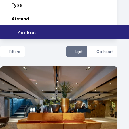
Reviews (5⭐️)
Type
Contact
Afstand
Zoeken
Filters
Lijst
Op kaart
Aantal zalen
1 - 5 zalen
6 - 10 zalen
10 of meer zalen
Aantal personen
1 - 50 personen
50 - 100 personen