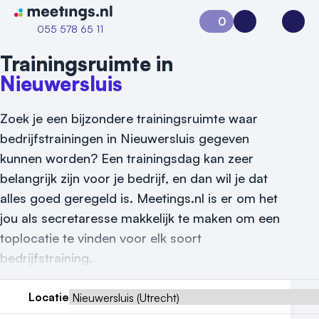
Naar home van Meetings
0
Aanvraag 0
Inloggen
Open
055 578 65 11
Trainingsruimte in
Nieuwersluis
Zoek je een bijzondere trainingsruimte waar
bedrijfstrainingen in Nieuwersluis gegeven
kunnen worden? Een trainingsdag kan zeer
belangrijk zijn voor je bedrijf, en dan wil je dat
Vraag locatie aan
alles goed geregeld is. Meetings.nl is er om het
jou als secretaresse makkelijk te maken om een
Locatiegids
toplocatie te vinden voor elk soort
Meld locatie aan
bedrijfstraining.
Nieuws
Locatie