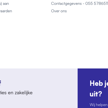
s) aan
Contactgegevens - 055 578651
aarden
Over ons
f
Heb j
ies en zakelijke
uit?
Wij helpen 