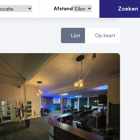
Zoeken
Afstand
Lijst
Op kaart