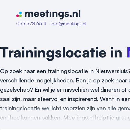
Naar home van Meetings
055 578 65 11
info@meetings.nl
Trainingslocatie in
Op zoek naar een trainingslocatie in Nieuwersluis?
verschillende mogelijkheden. Ben je op zoek naar e
gezelschap? En wil je er misschien wel dineren of 
saai zijn, maar sfeervol en inspirerend. Want in e
trainingslocatie wellicht voorzien zijn van alle ge
en thee kunnen pakken. Meetings.nl helpt je graag 