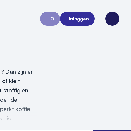
0
Inloggen
Aanvraag 0
Open me
? Dan zijn er
 of klein
 stoffig en
moet de
perkt koffie
luis.