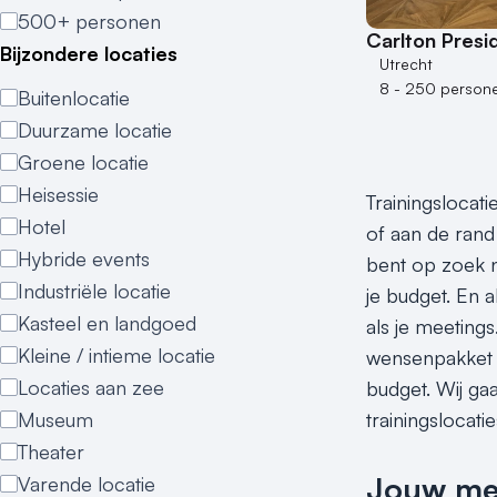
500+ personen
Carlton Presi
Bijzondere locaties
Utrecht
8 - 250 person
Buitenlocatie
Duurzame locatie
Groene locatie
Heisessie
Trainingslocati
Hotel
of aan de rand 
Hybride events
bent op zoek na
Industriële locatie
je budget. En a
Kasteel en landgoed
als je meetings
Kleine / intieme locatie
wensenpakket do
Locaties aan zee
budget. Wij gaa
Museum
trainingslocatie
Theater
Jouw meet
Varende locatie