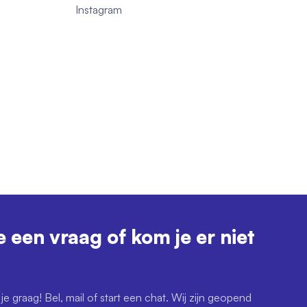
1
Instagram
e een vraag of kom je er niet
je graag! Bel, mail of start een chat. Wij zijn geopend