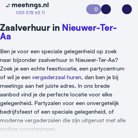
Naar home van Meetings
0
Aanvraag 0
Inloggen
Open
055 578 65 11
Zaalverhuur in
Nieuwer-Ter-
Aa
Ben je voor een speciale gelegenheid op zoek
naar bijzonder zaalverhuur in Nieuwer-Ter-Aa?
Zoek je een echte feestlocatie, een partycentrum
of wil je een
vergaderzaal huren
, dan ben je bij
meetings aan het juiste adres. In ons brede
aanbod vind je de perfecte locatie voor elke
gelegenheid. Partyzalen voor een onvergetelijk
Vraag locatie aan
bedrijfsfeest of een speciale gelegenheid, of
moderne vergaderzalen die zijn uitgerust met alle
Locatiegids
nodige voorzieningen.
Meld locatie aan