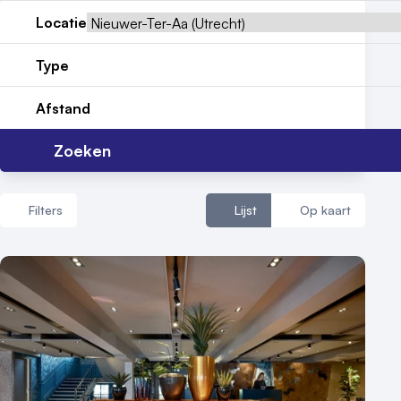
Locatie
Nieuws
Type
Reviews (5⭐️)
Afstand
Contact
Zoeken
Filters
Lijst
Op kaart
Aantal zalen
1 - 5 zalen
6 - 10 zalen
10 of meer zalen
Aantal personen