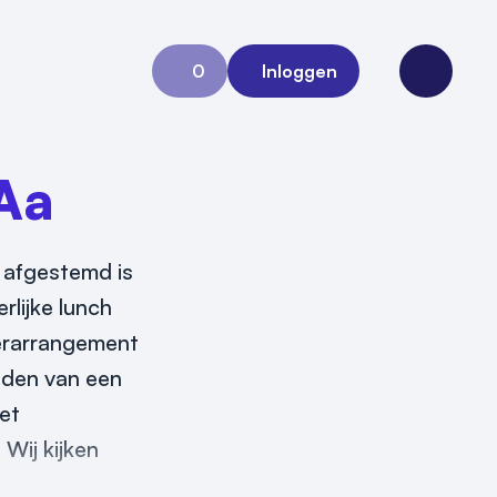
0
Inloggen
Aanvraag 0
Open me
Aa
 afgestemd is
rlijke lunch
derarrangement
inden van een
et
 Wij kijken