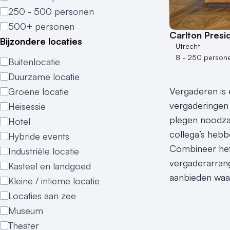
250 - 500 personen
500+ personen
Carlton Presi
Bijzondere locaties
Utrecht
8 - 250 person
Buitenlocatie
Duurzame locatie
Vergaderen is e
Groene locatie
vergaderingen 
Heisessie
plegen noodzak
Hotel
collega’s hebbe
Hybride events
Combineer het
Industriële locatie
vergaderarrang
Kasteel en landgoed
aanbieden waa
Kleine / intieme locatie
Locaties aan zee
Museum
Theater