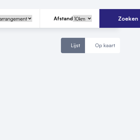
Zoeken
Afstand
Lijst
Op kaart