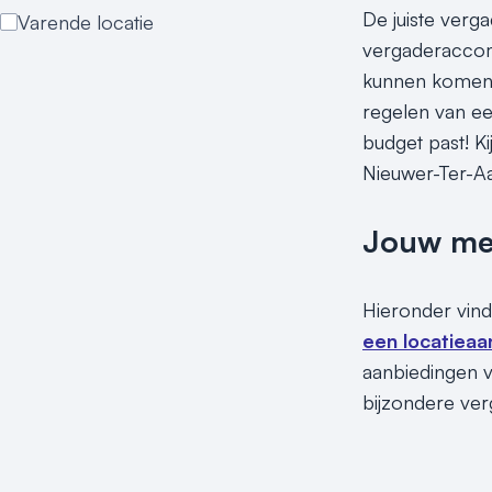
De juiste verg
Varende locatie
vergaderaccomm
kunnen komen! 
regelen van een
budget past! K
Nieuwer-Ter-A
Jouw meet
Hieronder vind
een locatieaa
aanbiedingen v
bijzondere ver