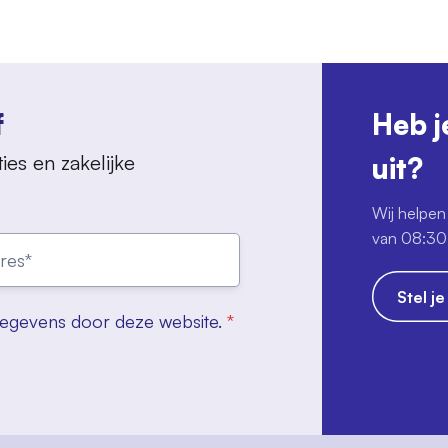
f
Heb j
ies en zakelijke
uit?
Wij helpen 
van 08:30 
Stel j
gegevens door deze website.
*