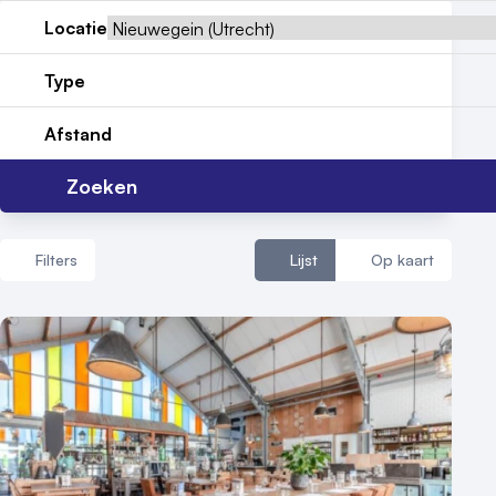
Reviews (5⭐️)
Locatie
Contact
Type
Afstand
Zoeken
Filters
Lijst
Op kaart
Aantal zalen
1 - 5 zalen
6 - 10 zalen
10 of meer zalen
Aantal personen