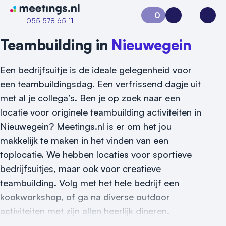
Naar home van Meetings
0
Aanvraag 0
Inloggen
Open
055 578 65 11
Teambuilding in
Nieuwegein
Een bedrijfsuitje is de ideale gelegenheid voor
een teambuildingsdag. Een verfrissend dagje uit
met al je collega’s. Ben je op zoek naar een
locatie voor originele teambuilding activiteiten in
Nieuwegein? Meetings.nl is er om het jou
makkelijk te maken in het vinden van een
Vraag locatie aan
toplocatie. We hebben locaties voor sportieve
Locatiegids
bedrijfsuitjes, maar ook voor creatieve
teambuilding. Volg met het hele bedrijf een
Meld locatie aan
kookworkshop, of ga na diverse outdoor
activiteiten met zijn allen heerlijk dineren.
Nieuws