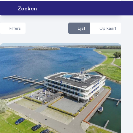
Nieuws
Zoeken
Reviews (5⭐️)
Contact
Filters
Lijst
Op kaart
Aantal zalen
1 - 5 zalen
6 - 10 zalen
10 of meer zalen
Aantal personen
1 - 50 personen
50 - 100 personen
100 - 250 personen
250 - 500 personen
500+ personen