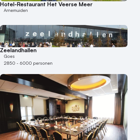
Hotel-Restaurant Het Veerse Meer
Bijzondere locaties
Arnemuiden
Buitenlocatie
Duurzame locatie
Groene locatie
Heisessie
Zeelandhallen
Hotel
Goes
Hybride events
2850 - 6000 personen
Industriële locatie
Kasteel en landgoed
Kleine / intieme locatie
Locaties aan zee
Museum
Theater
Varende locatie