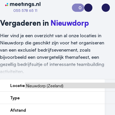
Naar home van Meetings
0
Aanvraag 0
Inloggen
Open
055 578 65 11
Vergaderen in
Nieuwdorp
Hier vind je een overzicht van al onze locaties in
Nieuwdorp die geschikt zijn voor het organiseren
van een exclusief bedrijfsevenement, zoals
bijvoorbeeld een onvergetelijk themafeest, een
gezellig bedrijfsuitje of interessante teambuilding
activiteiten.
Vraag locatie aan
Locatie
Locatiegids
Type
Meld locatie aan
Afstand