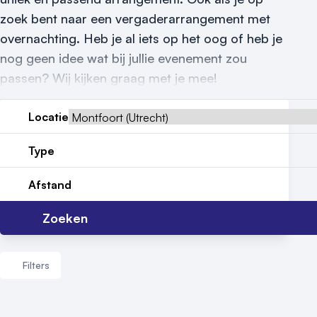
zoek bent naar een vergaderarrangement met
Locatiegids
overnachting. Heb je al iets op het oog of heb je
nog geen idee wat bij jullie evenement zou
Meld locatie aan
passen? Wij kijken graag met je mee!
Nieuws
Locatie
Reviews (5⭐️)
Type
Contact
Afstand
Zoeken
Filters