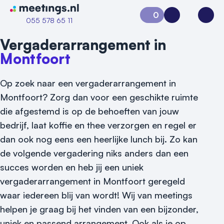
Naar home van Meetings
0
Aanvraag 0
Inloggen
Open
055 578 65 11
Vergaderarrangement in
Montfoort
Op zoek naar een vergaderarrangement in
Montfoort? Zorg dan voor een geschikte ruimte
die afgestemd is op de behoeften van jouw
bedrijf, laat koffie en thee verzorgen en regel er
dan ook nog eens een heerlijke lunch bij. Zo kan
de volgende vergadering niks anders dan een
succes worden en heb jij een uniek
vergaderarrangement in Montfoort geregeld
waar iedereen blij van wordt! Wij van meetings
helpen je graag bij het vinden van een bijzonder,
uniek en passend arrangement. Ook als je op
Vraag locatie aan