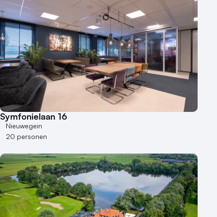
Hotel
Hybride events
Industriële locatie
Kasteel en landgoed
Kleine / intieme locatie
Locaties aan zee
Museum
Theater
Varende locatie
Symfonielaan 16
Nieuwegein
20 personen