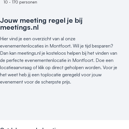
10 - 170 personen
500+ personen
Bijzondere locaties
Jouw meeting regel je bij
meetings.nl
Buitenlocatie
Duurzame locatie
Hier vind je een overzicht van al onze
Groene locatie
evenementenlocaties in Montfoort. Wil je tijd besparen?
Heisessie
Dan kan meetings.nl je kosteloos helpen bij het vinden van
Hotel
de perfecte evenementenlocatie in Montfoort. Doe een
Hybride events
locatieaanvraag of klik op direct geholpen worden. Voor je
Industriële locatie
het weet heb jij een toplocatie geregeld voor jouw
Kasteel en landgoed
evenement voor de scherpste prijs.
Kleine / intieme locatie
Locaties aan zee
Museum
Theater
Varende locatie