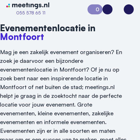
Naar home van Meetings
0
Aanvraag 0
Inloggen
Open
055 578 65 11
Evenementenlocatie in
Montfoort
Mag je een zakelijk evenement organiseren? En
zoek je daarvoor een bijzondere
evenementenlocatie in Montfoort? Of je nu op
zoek bent naar een inspirerende locatie in
Vraag locatie aan
Montfoort of net buiten de stad; meetings.nl
helpt je graag in de zoektocht naar de perfecte
Locatiegids
locatie voor jouw evenement.
Grote
Meld locatie aan
evenementen, kleine evenementen, zakelijke
evenementen en informele evenementen.
Nieuws
Evenementen zijn er in alle soorten en maten
maar om er een succes van te maken, moet alles
Reviews (5⭐️)