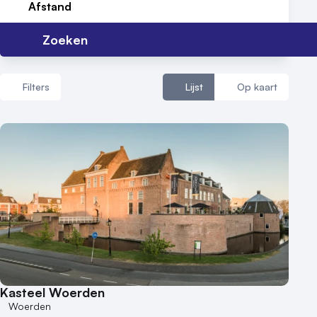
Afstand
Zoeken
Filters
Lijst
Op kaart
Aantal zalen
1 - 5 zalen
6 - 10 zalen
10 of meer zalen
Aantal personen
1 - 50 personen
50 - 100 personen
Kasteel Woerden
100 - 250 personen
Woerden
250 - 500 personen