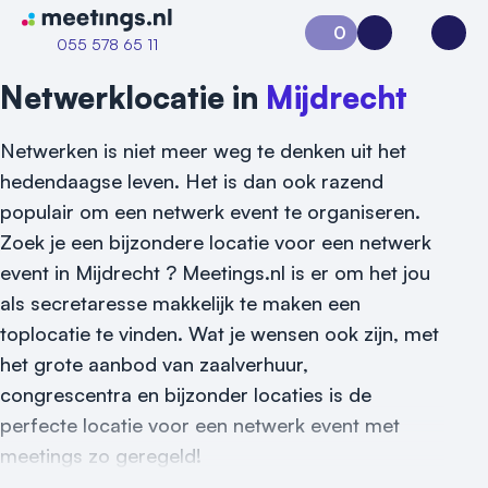
Naar home van Meetings
0
Aanvraag 0
Inloggen
Open
055 578 65 11
Netwerklocatie in
Mijdrecht
Netwerken is niet meer weg te denken uit het
hedendaagse leven. Het is dan ook razend
populair om een netwerk event te organiseren.
Zoek je een bijzondere locatie voor een netwerk
event in Mijdrecht ? Meetings.nl is er om het jou
als secretaresse makkelijk te maken een
toplocatie te vinden. Wat je wensen ook zijn, met
het grote aanbod van zaalverhuur,
congrescentra en bijzonder locaties is de
Vraag locatie aan
perfecte locatie voor een netwerk event met
meetings zo geregeld!
Locatiegids