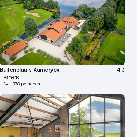
1 - 50 personen
50 - 100 personen
100 - 250 personen
250 - 500 personen
500+ personen
Bijzondere locaties
Buitenlocatie
Buitenplaats Kameryck
4.3
Duurzame locatie
Kamerik
Groene locatie
14 - 375 personen
Heisessie
Hotel
Hybride events
Industriële locatie
Kasteel en landgoed
Kleine / intieme locatie