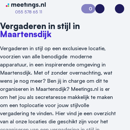
Naar home van Meetings
0
Aanvraag 0
Inloggen
Open
055 578 65 11
Vergaderen in stijl in
Maartensdijk
Vergaderen in stijl op een exclusieve locatie,
voorzien van alle benodigde moderne
apparatuur, in een inspirerende omgeving in
Maartensdijk. Met of zonder overnachting, wat
Vraag locatie aan
wens je nog meer? Ben jij in charge om dit te
Locatiegids
organiseren in Maartensdijk? Meetings.nl is er
om het jou als secretaresse makkelijk te maken
Meld locatie aan
om een toplocatie voor jouw stijlvolle
Nieuws
vergadering te vinden. Hier vind je een overzicht
van al onze locaties die geschikt zijn voor het
Reviews (5⭐️)
organiseren van een vergadering in stijl in