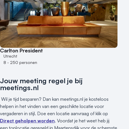
10 of meer zalen
Aantal personen
1 - 50 personen
50 - 100 personen
100 - 250 personen
250 - 500 personen
Carlton President
500+ personen
Utrecht
8 - 250 personen
Bijzondere locaties
Buitenlocatie
Jouw meeting regel je bij
Duurzame locatie
meetings.nl
Groene locatie
Heisessie
Wil je tijd besparen? Dan kan meetings.nl je kosteloos
Hotel
helpen in het vinden van een geschikte locatie voor
vergaderen in stijl. Doe een locatie aanvraag of klik op
Hybride events
Direct geholpen worden
. Voordat je het weet heb jij
Industriële locatie
een toplocatie geregeld in Maartensdijk voor de scherpste