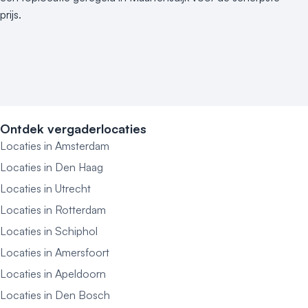
Kasteel en landgoed
prijs.
Kleine / intieme locatie
Locaties aan zee
Museum
Theater
Varende locatie
Ontdek vergaderlocaties
Locaties in Amsterdam
Locaties in Den Haag
Locaties in Utrecht
Locaties in Rotterdam
Locaties in Schiphol
Locaties in Amersfoort
Locaties in Apeldoorn
Locaties in Den Bosch