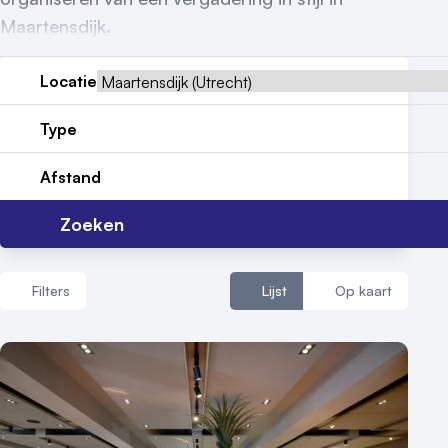
Maartensdijk.
Contact
Locatie
Type
Afstand
Zoeken
Filters
Lijst
Op kaart
Aantal zalen
1 - 5 zalen
6 - 10 zalen