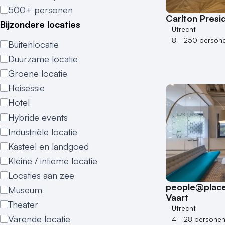
500+ personen
Carlton Presi
Bijzondere locaties
Utrecht
8 - 250 person
Buitenlocatie
Duurzame locatie
Groene locatie
Heisessie
Hotel
Hybride events
Industriële locatie
Kasteel en landgoed
Kleine / intieme locatie
Locaties aan zee
people@place
Museum
Vaart
Theater
Utrecht
Varende locatie
4 - 28 persone