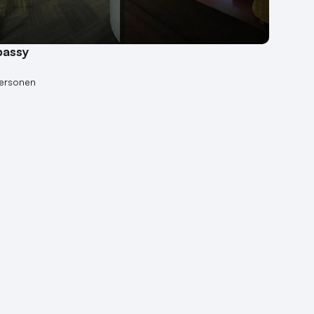
bassy
personen