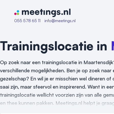
Naar home van Meetings
055 578 65 11
info@meetings.nl
Trainingslocatie in
Op zoek naar een trainingslocatie in Maartensdijk?
verschillende mogelijkheden. Ben je op zoek naar e
gezelschap? En wil je er misschien wel dineren of 
saai zijn, maar sfeervol en inspirerend. Want in e
trainingslocatie wellicht voorzien zijn van alle ge
en thee kunnen pakken. Meetings.nl helpt je graag 