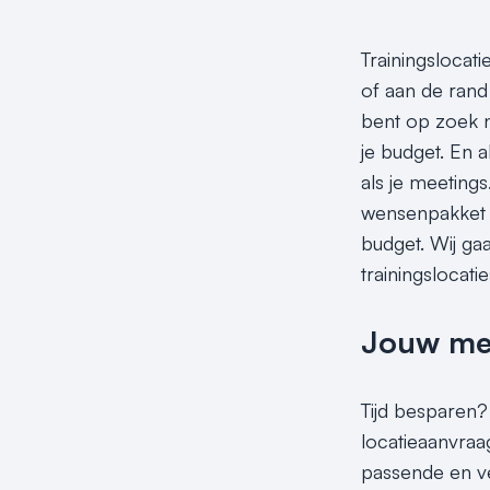
Trainingslocati
of aan de rand 
bent op zoek na
je budget. En a
als je meetings
wensenpakket do
budget. Wij gaa
trainingslocati
Jouw meet
Tijd besparen? 
locatieaanvraag
passende en ve