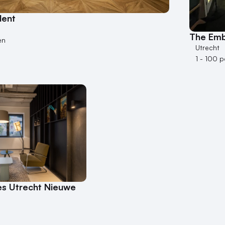
dent
The Em
en
Utrecht
1 - 100 
s Utrecht Nieuwe
n