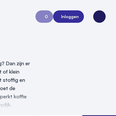
0
Inloggen
Aanvraag 0
Open me
? Dan zijn er
 of klein
 stoffig en
moet de
perkt koffie
sdijk.