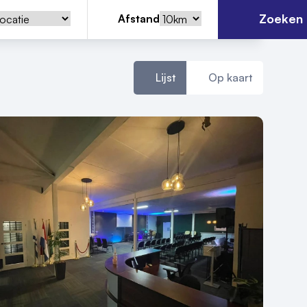
Zoeken
Afstand
Lijst
Op kaart