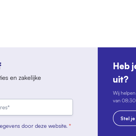
f
Heb j
ies en zakelijke
uit?
Wij helpen 
van 08:30 
Stel j
gegevens door deze website.
*