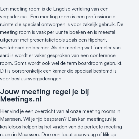
Buitenlocatie
Een meeting room is de Engelse vertaling van een
Duurzame locatie
vergaderzaal. Een meeting room is een professionele
Groene locatie
ruimte die speciaal ontworpen is voor zakelijk gebruik. De
Heisessie
meeting room is vaak per uur te boeken en is meestal
Hotel
uitgerust met presentatietools zoals een flipchart,
Hybride events
whiteboard en beamer. Als de meeting wat formeler van
Industriële locatie
aard is wordt er vaker gesproken van een conference
Kasteel en landgoed
room. Soms wordt ook wel de term boardroom gebruikt.
Kleine / intieme locatie
Dit is oorspronkelijk een kamer die speciaal bestemd is
Locaties aan zee
voor bestuursvergaderingen.
Museum
Jouw meeting regel je bij
Theater
Meetings.nl
Varende locatie
Hier vind je een overzicht van al onze meeting rooms in
Maarssen. Wil je tijd besparen? Dan kan meetings.nl je
kosteloos helpen bij het vinden van de perfecte meeting
room in Maarssen. Doe een locatieaanvraag of klik op