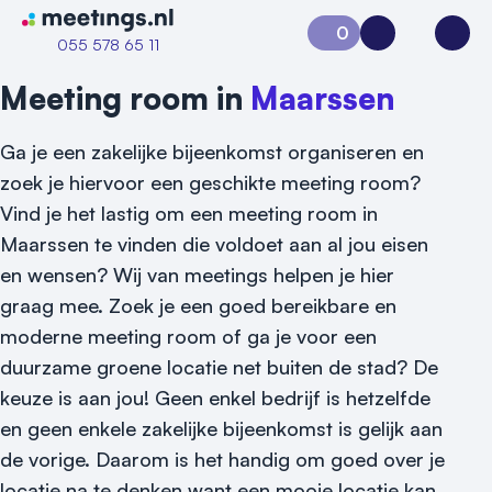
Naar home van Meetings
0
Aanvraag 0
Inloggen
Open
055 578 65 11
Meeting room in
Maarssen
Ga je een zakelijke bijeenkomst organiseren en
zoek je hiervoor een geschikte meeting room?
Vind je het lastig om een meeting room in
Maarssen te vinden die voldoet aan al jou eisen
en wensen? Wij van meetings helpen je hier
graag mee. Zoek je een goed bereikbare en
Vraag locatie aan
moderne meeting room of ga je voor een
Locatiegids
duurzame groene locatie net buiten de stad? De
keuze is aan jou! Geen enkel bedrijf is hetzelfde
Meld locatie aan
en geen enkele zakelijke bijeenkomst is gelijk aan
Nieuws
de vorige. Daarom is het handig om goed over je
locatie na te denken want een mooie locatie kan