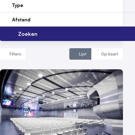
Type
Contact
Afstand
Zoeken
Filters
Lijst
Op kaart
Aantal zalen
1 - 5 zalen
6 - 10 zalen
10 of meer zalen
Aantal personen
1 - 50 personen
50 - 100 personen