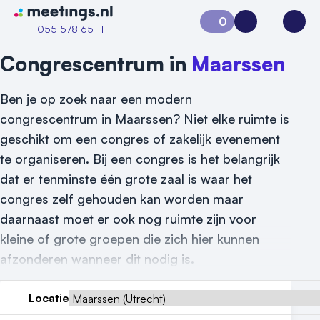
Naar home van Meetings
0
Aanvraag 0
Inloggen
Open
055 578 65 11
Congrescentrum in
Maarssen
Ben je op zoek naar een modern
congrescentrum in Maarssen? Niet elke ruimte is
geschikt om een congres of zakelijk evenement
te organiseren. Bij een congres is het belangrijk
dat er tenminste één grote zaal is waar het
Vraag locatie aan
congres zelf gehouden kan worden maar
daarnaast moet er ook nog ruimte zijn voor
Locatiegids
kleine of grote groepen die zich hier kunnen
Meld locatie aan
afzonderen wanneer dit nodig is.
Nieuws
Locatie
Reviews (5⭐️)