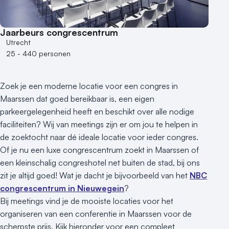
100 - 250 personen
250 - 500 personen
Jaarbeurs congrescentrum
500+ personen
Utrecht
25 - 440 personen
Bijzondere locaties
Buitenlocatie
Zoek je een moderne locatie voor een congres in
Duurzame locatie
Maarssen dat goed bereikbaar is, een eigen
Groene locatie
parkeergelegenheid heeft en beschikt over alle nodige
Heisessie
faciliteiten? Wij van meetings zijn er om jou te helpen in
Hotel
de zoektocht naar dé ideale locatie voor ieder congres.
Hybride events
Of je nu een luxe congrescentrum zoekt in Maarssen of
Industriële locatie
een kleinschalig congreshotel net buiten de stad, bij ons
Kasteel en landgoed
zit je altijd goed! Wat je dacht je bijvoorbeeld van het
NBC
Kleine / intieme locatie
congrescentrum in Nieuwegein
?
Locaties aan zee
Bij meetings vind je de mooiste locaties voor het
organiseren van een conferentie in Maarssen voor de
Museum
scherpste prijs. Kijk hieronder voor een compleet
Theater