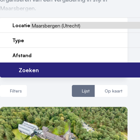
Reviews (5⭐️)
Maarsbergen.
Contact
Locatie
Type
Afstand
Zoeken
Filters
Lijst
Op kaart
Aantal zalen
1 - 5 zalen
6 - 10 zalen