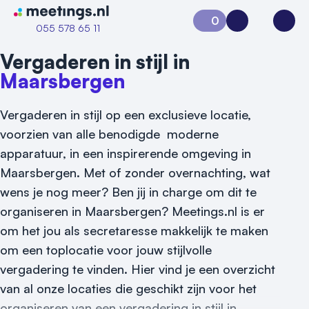
Naar home van Meetings
0
Aanvraag 0
Inloggen
Open
055 578 65 11
Vergaderen in stijl in
Maarsbergen
Vergaderen in stijl op een exclusieve locatie,
voorzien van alle benodigde moderne
apparatuur, in een inspirerende omgeving in
Maarsbergen. Met of zonder overnachting, wat
wens je nog meer? Ben jij in charge om dit te
Vraag locatie aan
organiseren in Maarsbergen? Meetings.nl is er
Locatiegids
om het jou als secretaresse makkelijk te maken
om een toplocatie voor jouw stijlvolle
Meld locatie aan
vergadering te vinden. Hier vind je een overzicht
Nieuws
van al onze locaties die geschikt zijn voor het
organiseren van een vergadering in stijl in