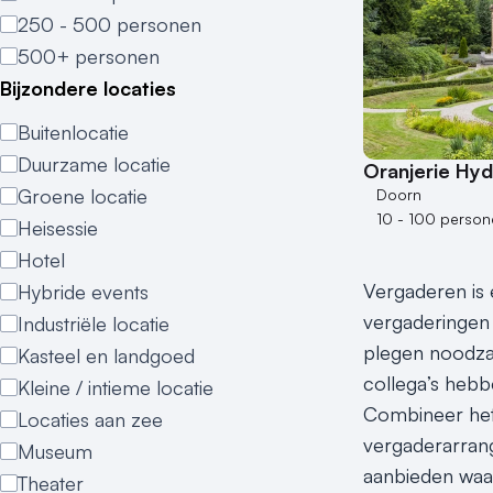
250 - 500 personen
500+ personen
Bijzondere locaties
Buitenlocatie
Duurzame locatie
Oranjerie Hy
Groene locatie
Doorn
10 - 100 person
Heisessie
Hotel
Vergaderen is e
Hybride events
vergaderingen 
Industriële locatie
plegen noodzak
Kasteel en landgoed
collega’s hebbe
Kleine / intieme locatie
Combineer het
Locaties aan zee
vergaderarrang
Museum
aanbieden waa
Theater