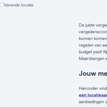
Varende locatie
De juiste verg
vergaderaccomm
kunnen komen! 
regelen van een
budget past! K
Maarsbergen e
Jouw meet
Hieronder vind
een locatieaa
aanbiedingen v