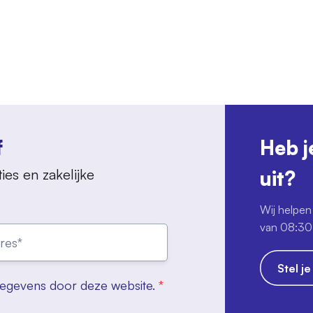
f
Heb j
ies en zakelijke
uit?
Wij helpen 
van 08:30 
Stel j
gegevens door deze website.
*