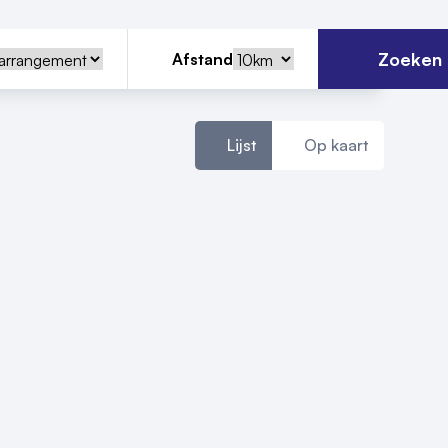
Zoeken
Afstand
Lijst
Op kaart