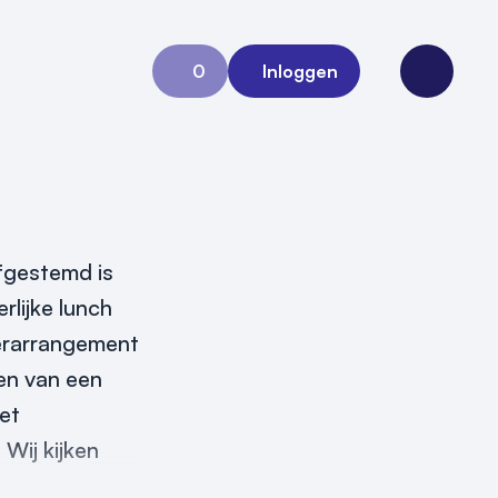
0
Inloggen
Aanvraag 0
Open me
fgestemd is
rlijke lunch
derarrangement
den van een
et
 Wij kijken