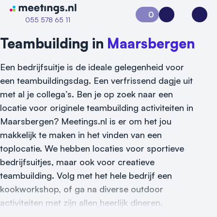
Naar home van Meetings
0
Aanvraag 0
Inloggen
Open
055 578 65 11
Teambuilding in
Maarsbergen
Een bedrijfsuitje is de ideale gelegenheid voor
een teambuildingsdag. Een verfrissend dagje uit
met al je collega’s. Ben je op zoek naar een
locatie voor originele teambuilding activiteiten in
Maarsbergen? Meetings.nl is er om het jou
Vraag locatie aan
makkelijk te maken in het vinden van een
toplocatie. We hebben locaties voor sportieve
Locatiegids
bedrijfsuitjes, maar ook voor creatieve
Meld locatie aan
teambuilding. Volg met het hele bedrijf een
kookworkshop, of ga na diverse outdoor
Nieuws
activiteiten met zijn allen heerlijk dineren.
Reviews (5⭐️)