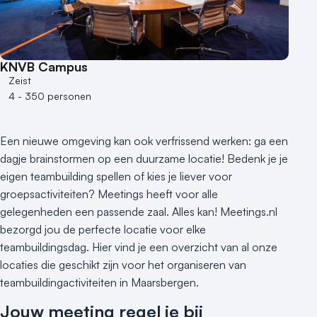
1 - 50 personen
50 - 100 personen
100 - 250 personen
KNVB Campus
250 - 500 personen
Zeist
4 - 350 personen
500+ personen
Bijzondere locaties
Een nieuwe omgeving kan ook verfrissend werken: ga een
Buitenlocatie
dagje brainstormen op een duurzame locatie! Bedenk je je
Duurzame locatie
eigen teambuilding spellen of kies je liever voor
Groene locatie
groepsactiviteiten? Meetings heeft voor alle
Heisessie
gelegenheden een passende zaal. Alles kan! Meetings.nl
Hotel
bezorgd jou de perfecte locatie voor elke
Hybride events
teambuildingsdag. Hier vind je een overzicht van al onze
Industriële locatie
locaties die geschikt zijn voor het organiseren van
Kasteel en landgoed
teambuildingactiviteiten in Maarsbergen.
Kleine / intieme locatie
Jouw meeting regel je bij