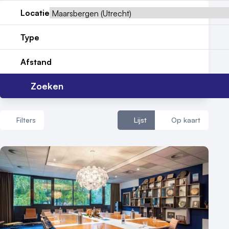
Locatie
Contact
Type
Afstand
Zoeken
Filters
Lijst
Op kaart
Aantal zalen
1 - 5 zalen
6 - 10 zalen
10 of meer zalen
Aantal personen