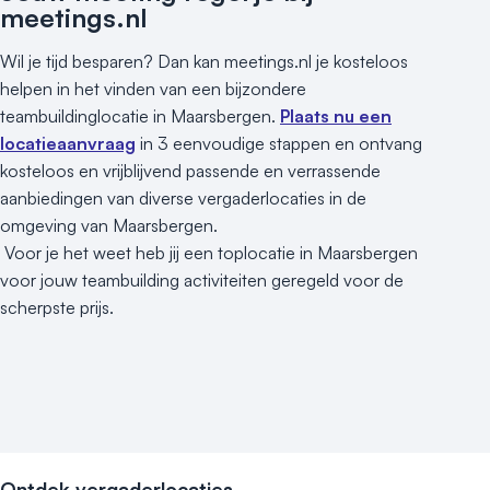
Locaties aan zee
meetings.nl
Museum
Wil je tijd besparen? Dan kan meetings.nl je kosteloos
Theater
helpen in het vinden van een bijzondere
Varende locatie
teambuildinglocatie in Maarsbergen.
Plaats nu een
locatieaanvraag
in 3 eenvoudige stappen en ontvang
kosteloos en vrijblijvend passende en verrassende
aanbiedingen van diverse vergaderlocaties in de
omgeving van Maarsbergen.
Voor je het weet heb jij een toplocatie in Maarsbergen
voor jouw teambuilding activiteiten geregeld voor de
scherpste prijs.
Ontdek vergaderlocaties