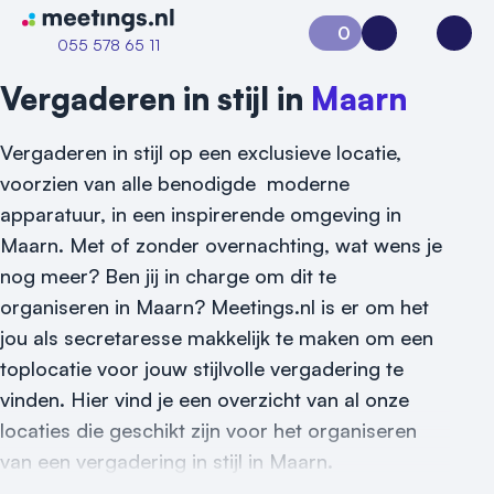
Naar home van Meetings
0
Aanvraag 0
Inloggen
Open
055 578 65 11
Vergaderen in stijl in
Maarn
Vergaderen in stijl op een exclusieve locatie,
voorzien van alle benodigde moderne
apparatuur, in een inspirerende omgeving in
Maarn. Met of zonder overnachting, wat wens je
nog meer? Ben jij in charge om dit te
Vraag locatie aan
organiseren in Maarn? Meetings.nl is er om het
jou als secretaresse makkelijk te maken om een
Locatiegids
toplocatie voor jouw stijlvolle vergadering te
vinden. Hier vind je een overzicht van al onze
Meld locatie aan
locaties die geschikt zijn voor het organiseren
Nieuws
van een vergadering in stijl in Maarn.