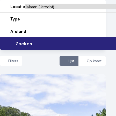
Reviews (5⭐️)
Locatie
Contact
Type
Afstand
Zoeken
Filters
Lijst
Op kaart
Aantal zalen
1 - 5 zalen
6 - 10 zalen
10 of meer zalen
Aantal personen