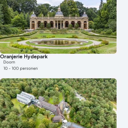
1 - 50 personen
50 - 100 personen
100 - 250 personen
250 - 500 personen
500+ personen
Bijzondere locaties
Oranjerie Hydepark
Buitenlocatie
Doorn
Duurzame locatie
10 - 100 personen
Groene locatie
Heisessie
Hotel
Hybride events
Industriële locatie
Kasteel en landgoed
Kleine / intieme locatie