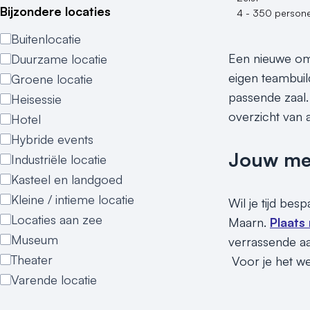
Bijzondere locaties
4 - 350 person
Buitenlocatie
Een nieuwe omg
Duurzame locatie
eigen teambuil
Groene locatie
passende zaal.
Heisessie
overzicht van a
Hotel
Hybride events
Jouw meet
Industriële locatie
Kasteel en landgoed
Kleine / intieme locatie
Wil je tijd be
Locaties aan zee
Maarn.
Plaats
Museum
verrassende aa
Theater
Voor je het wee
Varende locatie