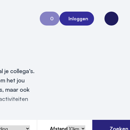
0
Inloggen
Aanvraag 0
Open me
 je collega’s.
om het jou
es, maar ook
ctiviteiten
Zoeken
Afstand