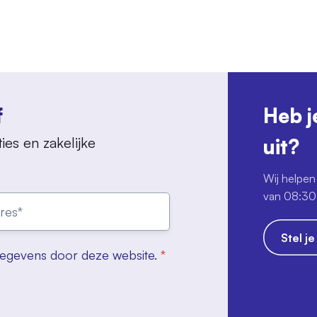
f
Heb j
ies en zakelijke
uit?
Wij helpen 
van 08:30 
Stel j
gegevens door deze website.
*