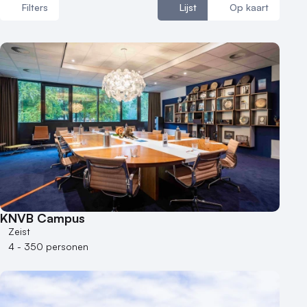
Filters
Lijst
Op kaart
Aantal zalen
1 - 5 zalen
6 - 10 zalen
10 of meer zalen
Aantal personen
1 - 50 personen
50 - 100 personen
100 - 250 personen
KNVB Campus
250 - 500 personen
Zeist
4 - 350 personen
500+ personen
Bijzondere locaties
Buitenlocatie