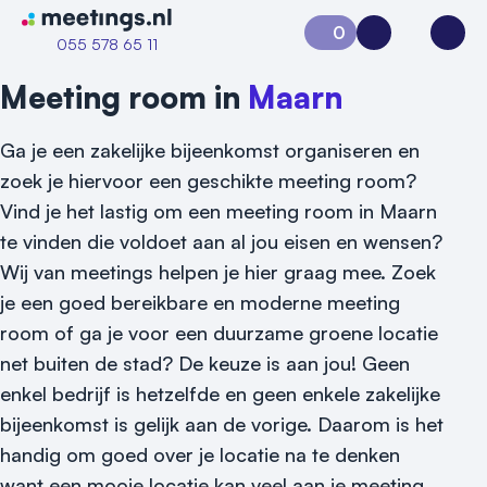
Naar home van Meetings
0
Aanvraag 0
Inloggen
Open
055 578 65 11
Meeting room in
Maarn
Ga je een zakelijke bijeenkomst organiseren en
zoek je hiervoor een geschikte meeting room?
Vind je het lastig om een meeting room in Maarn
te vinden die voldoet aan al jou eisen en wensen?
Wij van meetings helpen je hier graag mee. Zoek
je een goed bereikbare en moderne meeting
Vraag locatie aan
room of ga je voor een duurzame groene locatie
net buiten de stad? De keuze is aan jou! Geen
Locatiegids
enkel bedrijf is hetzelfde en geen enkele zakelijke
Meld locatie aan
bijeenkomst is gelijk aan de vorige. Daarom is het
handig om goed over je locatie na te denken
Nieuws
want een mooie locatie kan veel aan je meeting