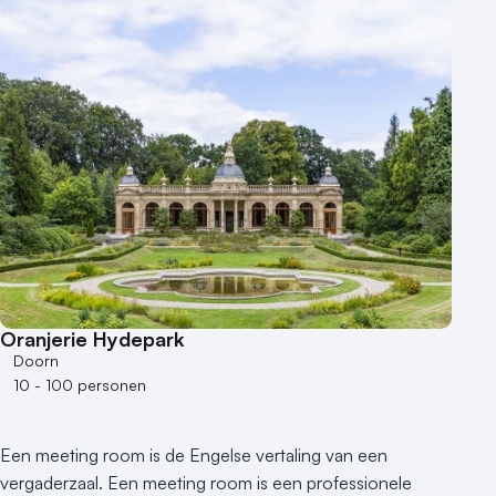
Duurzame locatie
Groene locatie
Heisessie
Hotel
Hybride events
Industriële locatie
Kasteel en landgoed
Kleine / intieme locatie
Locaties aan zee
Museum
Theater
Oranjerie Hydepark
Varende locatie
Doorn
10 - 100 personen
Een meeting room is de Engelse vertaling van een
vergaderzaal. Een meeting room is een professionele