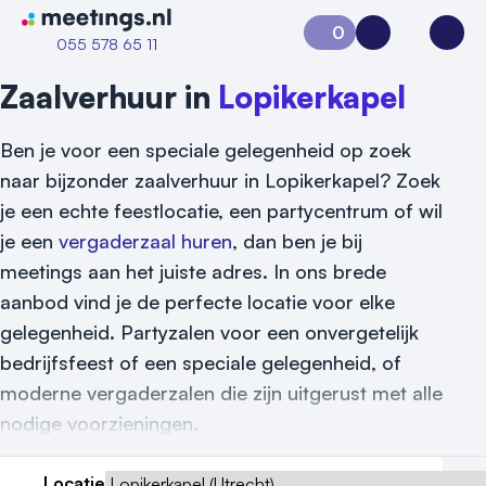
Naar home van Meetings
0
Aanvraag 0
Inloggen
Open
055 578 65 11
Zaalverhuur in
Lopikerkapel
Ben je voor een speciale gelegenheid op zoek
naar bijzonder zaalverhuur in Lopikerkapel? Zoek
je een echte feestlocatie, een partycentrum of wil
je een
vergaderzaal huren
, dan ben je bij
meetings aan het juiste adres. In ons brede
aanbod vind je de perfecte locatie voor elke
gelegenheid. Partyzalen voor een onvergetelijk
Vraag locatie aan
bedrijfsfeest of een speciale gelegenheid, of
Locatiegids
moderne vergaderzalen die zijn uitgerust met alle
nodige voorzieningen.
Meld locatie aan
Nieuws
Locatie