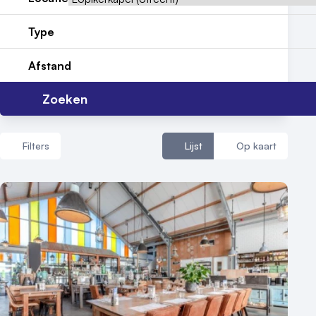
Reviews (5⭐️)
Type
Contact
Afstand
Zoeken
Filters
Lijst
Op kaart
Aantal zalen
1 - 5 zalen
6 - 10 zalen
10 of meer zalen
Aantal personen
1 - 50 personen