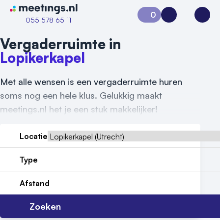
Naar home van Meetings
0
Aanvraag 0
Inloggen
Open
055 578 65 11
Vergaderruimte in
Lopikerkapel
Met alle wensen is een vergaderruimte huren
soms nog een hele klus. Gelukkig maakt
meetings.nl het je een stuk makkelijker!
Locatie
Vraag locatie aan
Type
Locatiegids
Afstand
Meld locatie aan
Zoeken
Nieuws