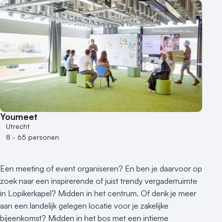
Buitenlocatie
Duurzame locatie
Groene locatie
Heisessie
Hotel
Hybride events
Industriële locatie
Kasteel en landgoed
Kleine / intieme locatie
Youmeet
Locaties aan zee
Utrecht
8 - 65 personen
Museum
Theater
Varende locatie
Een meeting of event organiseren? En ben je daarvoor op
zoek naar een inspirerende of juist trendy vergaderruimte
in Lopikerkapel? Midden in het centrum. Of denk je meer
aan een landelijk gelegen locatie voor je zakelijke
bijeenkomst? Midden in het bos met een intieme