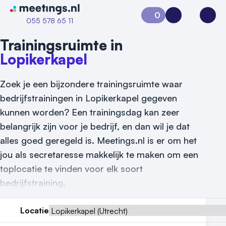
Naar home van Meetings
0
Aanvraag 0
Inloggen
Open
055 578 65 11
Trainingsruimte in
Lopikerkapel
Zoek je een bijzondere trainingsruimte waar
bedrijfstrainingen in Lopikerkapel gegeven
kunnen worden? Een trainingsdag kan zeer
belangrijk zijn voor je bedrijf, en dan wil je dat
alles goed geregeld is. Meetings.nl is er om het
Vraag locatie aan
jou als secretaresse makkelijk te maken om een
Locatiegids
toplocatie te vinden voor elk soort
bedrijfstraining.
Meld locatie aan
Locatie
Nieuws