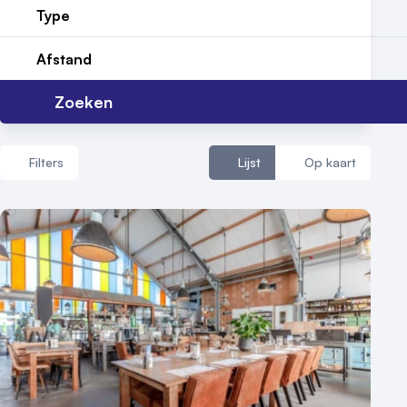
Reviews (5⭐️)
Type
Contact
Afstand
Zoeken
Filters
Lijst
Op kaart
Aantal zalen
1 - 5 zalen
6 - 10 zalen
10 of meer zalen
Aantal personen
1 - 50 personen
50 - 100 personen