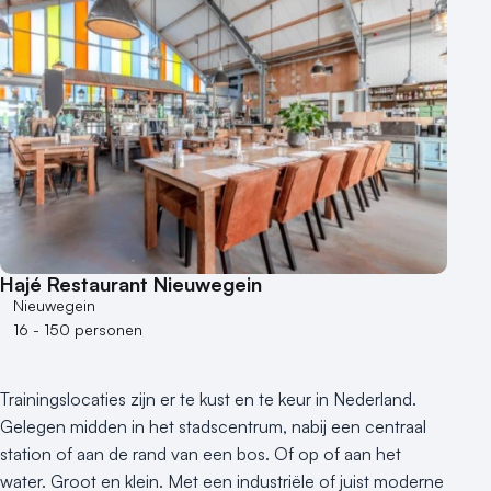
Aantal zalen
1 - 5 zalen
6 - 10 zalen
10 of meer zalen
Aantal personen
1 - 50 personen
50 - 100 personen
100 - 250 personen
250 - 500 personen
Hajé Restaurant Nieuwegein
500+ personen
Nieuwegein
16 - 150 personen
Bijzondere locaties
Buitenlocatie
Trainingslocaties zijn er te kust en te keur in Nederland.
Duurzame locatie
Gelegen midden in het stadscentrum, nabij een centraal
Groene locatie
station of aan de rand van een bos. Of op of aan het
Heisessie
water. Groot en klein. Met een industriële of juist moderne