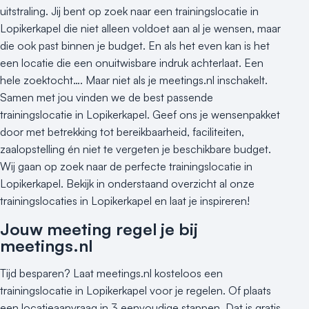
Hotel
uitstraling. Jij bent op zoek naar een trainingslocatie in
Hybride events
Lopikerkapel die niet alleen voldoet aan al je wensen, maar
Industriële locatie
die ook past binnen je budget. En als het even kan is het
Kasteel en landgoed
een locatie die een onuitwisbare indruk achterlaat. Een
Kleine / intieme locatie
hele zoektocht…. Maar niet als je meetings.nl inschakelt.
Locaties aan zee
Samen met jou vinden we de best passende
trainingslocatie in Lopikerkapel. Geef ons je wensenpakket
Museum
door met betrekking tot bereikbaarheid, faciliteiten,
Theater
zaalopstelling én niet te vergeten je beschikbare budget.
Varende locatie
Wij gaan op zoek naar de perfecte trainingslocatie in
Lopikerkapel. Bekijk in onderstaand overzicht al onze
trainingslocaties in Lopikerkapel en laat je inspireren!
Jouw meeting regel je bij
meetings.nl
Tijd besparen? Laat meetings.nl kosteloos een
trainingslocatie in Lopikerkapel voor je regelen. Of plaats
een locatieaanvraag in 3 eenvoudige stappen. Dat is gratis