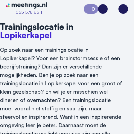
Naar home van Meetings
0
Aanvraag 0
Inloggen
Open
055 578 65 11
Trainingslocatie in
Lopikerkapel
Op zoek naar een trainingslocatie in
Lopikerkapel? Voor een brainstormsessie of een
bedrijfstraining? Dan zijn er verschillende
mogelijkheden. Ben je op zoek naar een
trainingslocatie in Lopikerkapel voor een groot of
Vraag locatie aan
klein gezelschap? En wil je er misschien wel
Locatiegids
dineren of overnachten? Een trainingslocatie
moet vooral niet stoffig en saai zijn, maar
Meld locatie aan
sfeervol en inspirerend. Want in een inspirerende
omgeving leer je beter. Daarnaast moet de
Nieuws
trainingslocatie wellicht voorzien zijn van alle