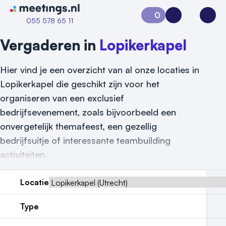
Naar home van Meetings
0
Aanvraag 0
Inloggen
Open
055 578 65 11
Vergaderen in
Lopikerkapel
Hier vind je een overzicht van al onze locaties in
Lopikerkapel die geschikt zijn voor het
organiseren van een exclusief
bedrijfsevenement, zoals bijvoorbeeld een
onvergetelijk themafeest, een gezellig
bedrijfsuitje of interessante teambuilding
activiteiten.
Locatie
Type