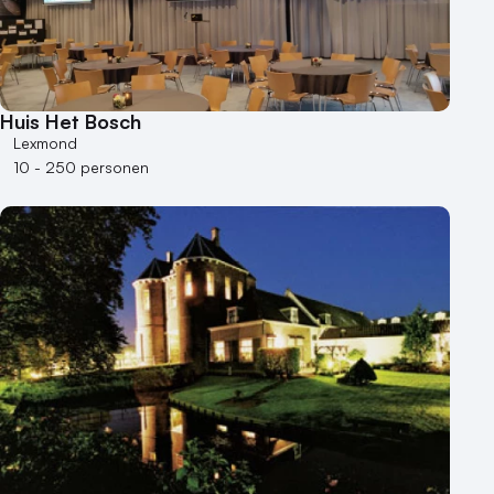
Hotel
Hybride events
Industriële locatie
Kasteel en landgoed
Huis Het Bosch
Kleine / intieme locatie
Lexmond
Locaties aan zee
10 - 250 personen
Museum
Theater
Varende locatie