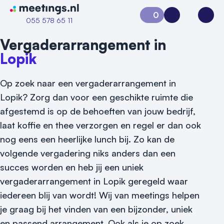
Naar home van Meetings
0
Aanvraag 0
Inloggen
Open
055 578 65 11
Vergaderarrangement in
Lopik
Op zoek naar een vergaderarrangement in
Lopik? Zorg dan voor een geschikte ruimte die
afgestemd is op de behoeften van jouw bedrijf,
laat koffie en thee verzorgen en regel er dan ook
nog eens een heerlijke lunch bij. Zo kan de
volgende vergadering niks anders dan een
succes worden en heb jij een uniek
vergaderarrangement in Lopik geregeld waar
Vraag locatie aan
iedereen blij van wordt! Wij van meetings helpen
je graag bij het vinden van een bijzonder, uniek
Locatiegids
en passend arrangement. Ook als je op zoek