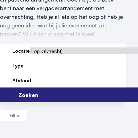
bent naar een vergaderarrangement met
Meld locatie aan
overnachting. Heb je al iets op het oog of heb je
Nieuws
nog geen idee wat bij jullie evenement zou
passen? Wij kijken graag met je mee!
Reviews (5⭐️)
Contact
Locatie
Type
Afstand
Zoeken
Filters