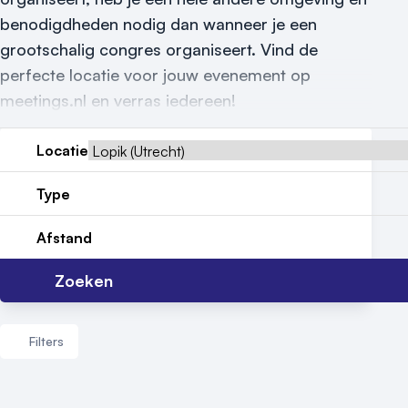
Meld locatie aan
benodigdheden nodig dan wanneer je een
Nieuws
grootschalig congres organiseert. Vind de
perfecte locatie voor jouw evenement op
Reviews (5⭐️)
meetings.nl en verras iedereen!
Contact
Locatie
Type
Afstand
Zoeken
Filters