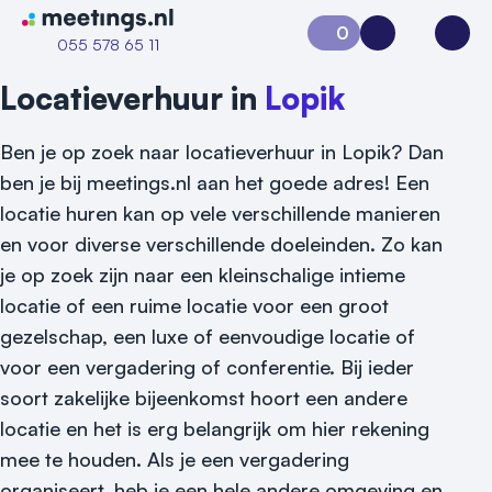
Naar home van Meetings
0
Aanvraag 0
Inloggen
Open
055 578 65 11
Locatieverhuur in
Lopik
Ben je op zoek naar locatieverhuur in Lopik? Dan
ben je bij meetings.nl aan het goede adres! Een
locatie huren kan op vele verschillende manieren
en voor diverse verschillende doeleinden. Zo kan
je op zoek zijn naar een kleinschalige intieme
locatie of een ruime locatie voor een groot
gezelschap, een luxe of eenvoudige locatie of
voor een vergadering of conferentie. Bij ieder
soort zakelijke bijeenkomst hoort een andere
Vraag locatie aan
locatie en het is erg belangrijk om hier rekening
Locatiegids
mee te houden. Als je een vergadering
organiseert, heb je een hele andere omgeving en